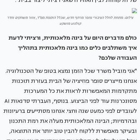
של הלקוחות לבין האווירה שאני רציתי ליצור בבית".
צילום: מתחת לחלל הציבורי נחפר מרתף חדש, שכלל הוספת ממ"ד, אזור משחקים וחדר
קולנוע מושקע
כולם מדברים היום על בינה מלאכותית, ורציתי לדעת
איך משתלבים כלים כמו בינה מלאכותית בתהליך
העבודה שלכם?
"אני מוביל משרד שכל הזמן נמצא בטופ של הטכנולוגיה.
אנחנו מייצרים סופר פוזיציה של הבית בעזרת תוכנות
מתקדמות המאפשרות לראות את כל המערכות
מסונכרנות עוד לפני הביצוע. בנוסף, העברתי סדנאות AI
לעובדים לפני כמעט שנה וחצי. אנחנו מסתייעים ברעיונות
ובהדמיות; הבינה המלאכותית מעלה את רמת התכנון
ובעיקר מאפשרת ללקוח להבין טוב יותר את התוצאה,