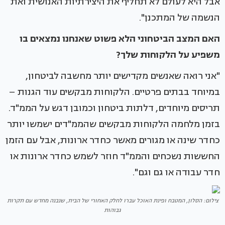
אבל היא לעולם לא תחליף את היצירתיות האנושית ואת
הנשמה של המתכנן".
האם המצב הביטחוני הלא פשוט שאנחנו נמצאים בו
משפיע על הלקוחות שלך?
"אני רואה שאנשים מקדישים יותר מחשבה לביטחון,
במיוחד בבתים פרטיים. הלקוחות מבקשים עוד הגנות –
תריסים מיוחדים, דלתות ביטחון וכמובן דגש על הממ"ד.
בזמן מלחמה הלקוחות מבקשים שהממ"דים ישמשו יותר
כחדר שינה או מגורים מאשר כחדר ארונות, אבל עם הזמן
החששות נשכחים והממ"ד חוזר לשמש כחדר ארונות או
חדר עבודה או גם וגם".
צילום: הסלון, המטבח ופינת האוכל עברו לחלק האחורי של הבית, שנבנה מחדש עם תקרות
גבוהות