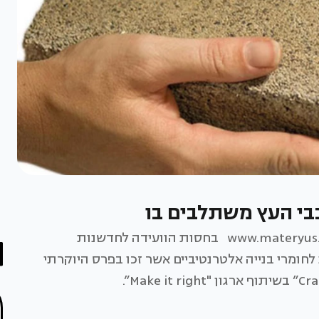
י העץ משתלבים בו
מאת: לירון דן מעצבת מוצר ויועצת חומרים www.materyus.com בחסות הוועידה לחדשנות
10.1 כתבה זו מוקדשת לחומרי בנייה אלטרנטיביים אשר זכו בפרס היוקרתי