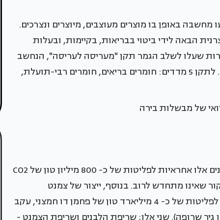
חשבה באופן בו מוצרים מעוצבים, מיוצרים ונצרכים.
נית הבאה לידי ביטוי בבריאות, בקיימות, ובעלות
רות שעלו לשלב הגמר תקן "מעריסה לעריסה", הנחשב
לאחד מתקני הבריאות והקיימות הנשגבים בתחום. לתקן 5 מדדים: חומרים בריאים, חומרים רבי-תועלת,
וואי של מבשלות בירה
כ- 1.23 טריליון לבנים שרופות מיוצרות כל שנה. לבנים אלו אחראיות לפליטות של כ- 800 מיליון טון של CO2
 שאינו מתחדש לרוב. בנוסף, ייצור של צמנט
פורטלנד, המלט הנמכר ביותר בעולם כיום, אחראי לפליטות של כ- 4 מיליארד טון של פחמן דו חמצני, עקב
 גיר שרופה). שני אלו; שריפת הלבנים ושריפת הצמנט -