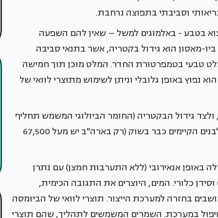
בריאותי וסביבתי בתפוצה נרחבת.
צוא בטבע - באלמוגים למשל – שאין להם השפעה
יו-מאסון הוא גידול בקטריה, אשר בתנאי סביבה
 מלט טבעי בטמפרטורת החדר. המלט מוכן תוך חמישה
וא נפוץ באופן גלובלי וניתן לשימוש מתוצרי לוואי של
 ולצד גידול הבקטריה (החומר הביולוגי המשמש תחליף
לצמנט) החברה מעניקה הדרכה טכנית לתעשייני לבנים הקיימים כבר בשוק (רק בארה"ב יש מעל 67,500
ה באופן אנאירובי (ללא התערבות חמצן) עם נתרן
לורי. לאחר מכן מחוברת הבקטריה לשתנן (Urea) וסידן כלורי. המים, היוצרים את התגובה הכימית,
ים במעגל סגור(Closed Loop System) ומושבים בחזרה למערכת הייצור. תוצרי לוואי של הביומסה
טיפול במערכת. השמרים המשמשים לתהליך, שהם תוצרי