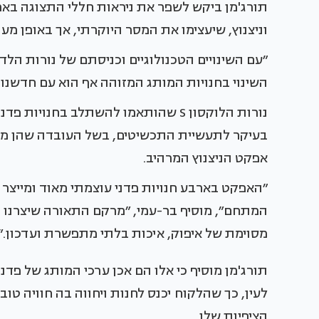
תורג'מן ביקש לשפר את ניראות חללי התצוגה באמ
וניצנוץ, שיעצימו את המסר היוקרתי, אך באופן מעוד
״עם השינויים הטכנולוגיים וכניסתם של נורות הלד
השינוי בחנויות המותג המזוהה אף הוא עם חדשנות
נורות הלוקסון S שהותאמו להשתלב בחנו
בעיקר לתעשיית התכשיטים, בשל העובדה שהן מאירו
אפקט הניצנוץ המרהיב.
״האפקט בארבע חנויות פדני עוצמתי מאוד ומייצר 
המתחם״, מוסיף בר-עמי, ״מרקם התאורה שיצרנו ב
מסוימת של איפוק, איכות בלתי מתפשרת ועדכון.״
תורג'מן מוסיף כי אלו הם אכן ערכי המותג של פדנ
לעין, כך שהלקוח יכנס לחנות ויחווה בה חוויה טו
הציפיות שלו.