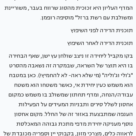
המדף העליון היא זכוכית מהסוג שרווח בעבר, משוריינת
ומשולבת עם רשת ברזל" מוסיפה רופמן.
תוכנית הדירה לפני השיפוץ
תוכנית הדירה לאחר השיפוץ
בקו מקביל ליחידה זו ניצב שולחן עץ ישן, שאף הבחירה
בו היא תוצר של השראה, שבמקרה זה נשאבה מהסרט
"ג'ולי וג'וליה" (מי שלא ראה- לא להחמיץ!). כאן במטבח
הוא משמש כעין יחידת אי, כאשר משטחו הוא משטח
עבודה/הנחה, ומדף תחתון שמשולב בו משמש כמקום
אחסון לשלל סירים ותבניות המעידים על הפעילות
הענפה שמתבצעת באזור זה של החלל. מקום אחסון
נוסף מעניקה יחידת מדפי מתכת גבוהה המאכלסת
לראווה כלים, מצרכי מזון, בקבוקי יין וספריה מכובדת של