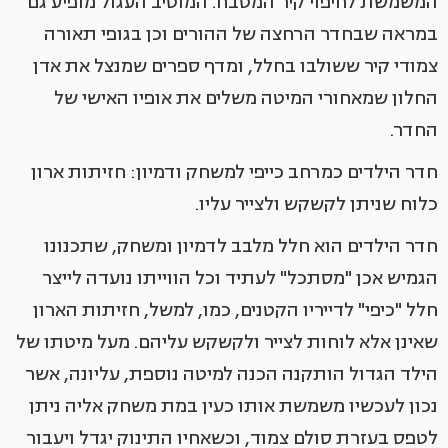
המשמשת לחיפוי קיר המטבח. המוטיב העגול מופיע גם
במראה שבחדר הרחצה של ההורים וכן בגופי תאורה
צמודי קיר ששולבו בחלל, ומדף ספרים שמנצל את אדן
החלון שמאחורי המיטה משלים את אופיו האישי של
החדר.
חדר הילדים כמרחב כייפי למשחק ודמיון: חזיתות ארון
כלוח שניתן לקשקש ולצייר עליו.
חדר הילדים הוא חלל מלבב לדמיון ומשחק, שתכנונו
הגמיש אכן "מסתכל" לעתיד וכל הווייתו נועדה לייצר
חלל "כיפי" לדייריו הקטנים, כמו, למשל, חזיתות הארון
שאינן אלא לוחות לצייר ולקשקש עליהם. מעל מיטתו של
הילד הגדול הותקנה הכנה למיטה נוספת, עליונה, אשר
נכון לעכשיו משמשת אותו כעין במת משחק אליה ניתן
לטפס בעזרת סולם צמוד, וכשאחיו התינוק יגדל ויעבור