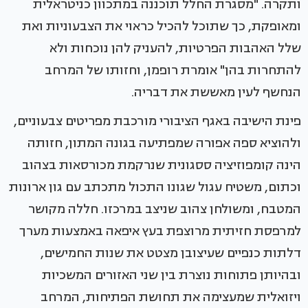
ותקרה. "מסגרת החלל תוכננה במתכוון כניטראלית
ומאופקת, כך שתוכל להכיל כראוי את הצבעוניות ואת
שלל האהבות הפרטיות, להעניק להן נוכחות ולא
להתחרות בהן" אומרת רופמן, וחזותו של המרחב
הנחשף לעין מאששת את דבריה.
פינת הישיבה באגף הציבורי מורכבת מפריטים צבעוניים,
ולהוציא ספה אפורה שמפתיעה בגונה המתון, חזותה
הינה קומפוזיציה ססגונית שנרקמת מכורסאות בצהוב
וכתום, משטיח עגול שגונו התכול מתכתב עם גון ארונות
המטבח, ומשולחן צהוב שניצב במרכזו. חללה מקושר
למרפסת חזיתית מרוצפת בעץ איפאה באמצעות מערך
דלתות כנפיים שעיצובן מצטט את שנות החמישים,
ובהיותן פתוחות נוצרת בין שני האזורים המשכיות
ויזואלית שמעצימה את תחושת הפתיחות, המרחב