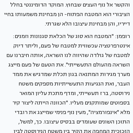
והקשר אל נוף העצים שבחוץ. המוקד הדומיננטי בחלל
הציבורי הוא המטבח הפתוח- הן מבחינת משמעותו בחיי
דייריו, והן מבחינת עיצובו הלא שגרתי.
רופמן: "המטבח הוא סוג של הכלאת סגנונות וזמנים:
אינטרפרטציה עכשווית למטבח של פעם, וליתר דיוק
למטבח של גולדה שהיווה לנו השראה, אותה חיברנו עם
השראה מהעולם התעשייתי". את הטעם של פעם מייצג
מערך מגירות המתנאה בגון תכלת שמדגיש את ממד
העבר, ואת הנגיעות התעשייתיות מספקים משטח
נירוסטה, ברז תעשייתי, ומדף מתכת עליון המואר
בספוטים שמותקנים מעליו. "הכוונה הייתה ליצור קיר
מלא "אינפורמציה", מעין נוף פנימי שמייצג את רובדי
התוכן השונים שעומדים בבסיס עיצובו. כך, למשל,
הזכוכית המחפה את הקיר בין משטח הנירוסטה לבין