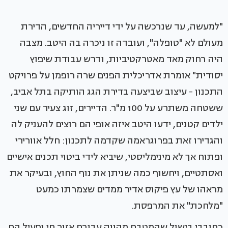
"למעשה, עד שנרכשה על ידי דייריה החדשים, הדירת
מעולם לא "טופלה", ועובדה זו ניכרה בה היטב. מצבה
היה רחוק מאד מאטרקטיביות, ודרש עבודת שיפוץ
יסודית" אומרת אדריכלית הפנים שרה רופמן על פרויקט
התכנון - עיצוב שביצעה בדירת הגג הותיקה בתל אביב,
ששטחה משתרע על 100 מ"ר. הדיירים, זוג צעיר עם שני
ילדים קטנים, ידעו היטב איזה אופי הם רוצים להעניק לה
והגדירו זאת בפרוגראמה שקדמה לתכנון: חלל אוורירי
ופתוח אך לא מינימליסטי, שיביא לידי ביטוי תכנים אישיים
ואסתטיים, ויחשוף כמה שניתן את נוף החוץ, ובעיקר את
מראהו של עץ פיקוס אדיר ממדים שצמרתו כמעט
"מלחכת" את המרפסת.
כחובבי בישול שהמטבח מהווה עבורם אזור חי ופעיל הם