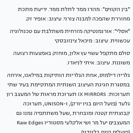
"בין הקווים": מהדו ממד לתלת ממד. יריעת מתכת
מחוררת שהפכה למבנה צורני. עיצוב: אופיר זק.
"אסלי": אורנמנטיקה מזרחית משתלבת עם טכנולוגיה
עכשווית. עיצוב: מיכאל צינזובסקי
סולם מתקפל עשוי עץ אלון, מוחזק באמצעות רצועה
משוננת. עיצוב: איתי לניאדו.
גלריה דילמוס, אחת הגלריות הותיקות במילאנו, אירחה
במסגרת חגיגת העיצוב השנתית המתקיימת בעיר שתי
תערוכות: IX MIRRORS תערוכת מראות של המעצב רון
גלעד (פועל היום בניו יורק), ו-UNISON, תערוכה
קבוצתית קטנה ומובחרת ,שעל משתתפיה נמנו גם
המעצבים יעל מר ושי אלקלעי מסטודיו Raw Edges
(פועלים היום בלונדון).