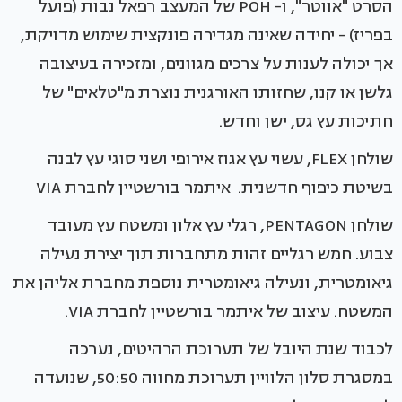
הסרט "אווטר", ו- POH של המעצב רפאל נבות (פועל
בפריז) - יחידה שאינה מגדירה פונקצית שימוש מדויקת,
אך יכולה לענות על צרכים מגוונים, ומזכירה בעיצובה
גלשן או קנו, שחזותו האורגנית נוצרת מ"טלאים" של
חתיכות עץ גס, ישן וחדש.
שולחן FLEX, עשוי עץ אגוז אירופי ושני סוגי עץ לבנה
בשיטת כיפוף חדשנית. איתמר בורשטיין לחברת VIA
שולחן PENTAGON, רגלי עץ אלון ומשטח עץ מעובד
צבוע. חמש רגליים זהות מתחברות תוך יצירת נעילה
גיאומטרית, ונעילה גיאומטרית נוספת מחברת אליהן את
המשטח. עיצוב של איתמר בורשטיין לחברת VIA.
לכבוד שנת היובל של תערוכת הרהיטים, נערכה
במסגרת סלון הלוויין תערוכת מחווה 50:50, שנועדה