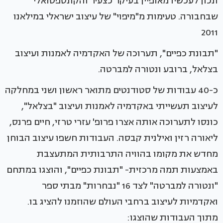
ונכון לעכשיו מאופיין בעיקר כצעיר והקונספטואלי
שבחבורה. טעימות מ"מיפוי" של עיצוב ישראלי במילאנו
2011
"תבונת כפיים", תערוכה של האקדמיה לאמנות ועיצוב
בצלאל, ברובע ונטורה למברטה.
כ-40 עבודות של סטודנטים מתואר ראשון ושני במחלקה
לעיצוב תעשייתי באקדמיה לאמנות ועיצוב "בצלאל",
כונסו לתערוכה אותה אצרו פרופ' עזרי טרזי, חיים פרנס,
ליאורה רזין ואילנית קבסה. העבודות חשפו עיצוב הבוחן
מחדש את מקומו בהוויה התרבותית המתעצבת
באמצעות תמה מרכזית- "תבונת כפיים", והוצגו במתחם
"ונטורה למברטה" לצד 16 "נבחרות" מבתי ספר
ואקדמיות לעיצוב ברחבי העולם שהוזמנו להציג בו.
מתוך העבודות שהוצגו: