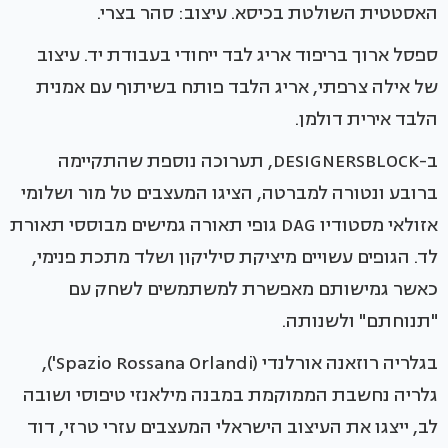
האסטטית השולטת בכיסא. עיצוב: סהר בצרי.
ספסל ארוך בריפוד אריג לבד ייחודי בעבודת יד. עיצוב
של אילה צרפתי, אריג הלבד פותח בשיתוף עם אמנית
הלבד אירית דולמן.
ב-DESIGNERSBLOCK, תערוכה נוספת שהתקיימה
ברובע ונטורה למברטה, הציגו המעצבים טל מור ושלומי
אזולאי מסטודיו DAG גופי תאורה גמישים מבוססי תאורת
לד. הגופים עשויים מיציקת סיליקון ושלד מתכת פנימי,
כאשר גמישותם מאפשרת למשתמשים לשחק עם
"תנוחתם" ולשנותה.
בגלריה רוזאנה אורלנדי (Spazio Rossana Orlandi'),
גלריה נחשבת הממוקמת במבנה מילאנזי טיפוסי ושובה
לב, ייצגו את העיצוב הישראלי המעצבים עזרי טרזי, דוד