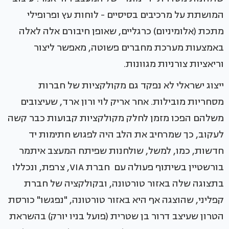
המושתת על מרכיבים בסיסיים - לוחות עץ ופרופילי
מתכת (אלומיניום) כרגליים, שאופן חיבורם אלה לאלה
באמצעות מערכת מחברים פשוטה, מאפשר ליצור
וריאציות צורניות מגוונות.
ייצוג ישראלי לא נפקד גם מקולקציות של חברות
מסחריות מובילות. אחר אריק לוי ורון ארד, שעיצובים
משלהם הפכו מזמן לחלק מקולקציות קבועות כבר קשה
לעקוב, כך שמרחיב את הלב היה לפגוש חתימות יד
חדשות, כמו, למשל, שולחנות שפיתח המעצב איתמר
בורשטיין בשיתוף פעולה עם חברת VIA, צרפת, ונכללו
בתצוגה שלה באזור טורטונה, ובקולקציה של חברת
קפליני, שהוצגה אף היא באזור טורטונה, "נפגשו" כורסת
הטרון שעיצב דרור בן שטרית (פועל בניו יורק) בהשראת