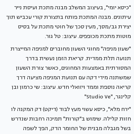
"כיסא יומי", בעיצוב המשלב מבנה מתכת ועיסת נייר
עיתונים. מבנה המתכת פותח בתצורת קורי עכביש תוך
יצירת גב/מסך, מעין סכך של חוטי מתכת על בסיס
מוטות מתכת מכופפים. עיצוב: טל גור.
"שעון מניפה" מחוגי השעון מחוברים למניפה המייצרת
תנועה תלת ממדית. קריאת הזמן נעשית בדרך
המסורתית באמצעות המחוגים, כאשר צורת השעון
שמשתנה מידי דקה עם תנועת המניפה מציעה דרך
קריאה נוספת וממד ויזואלי חדש. עיצוב: שי כרמון ובן
קלינגר, "Studio Ve"
"ירח מלא", כיסא עשוי מעץ לבוד (דיקט) דק המקנה לו
חזות קלילה. שימוש ב"קורות" תמיכה רחבות שנדרש
בשל מגבלה מבנית של החומר הדק, הפך לשפה