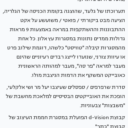
תערוכתו של גלעד, שהוצגה בקומת הכניסה של הגלריה,
הציעה מבט ביקורתי / פואטי / משועשע על אקט
ההתבוננות וההשתקפות במראה באמצעות 9 מראות
גדולות ממדים נתונות במסגרות עץ אלון. כל אחת
מהמסגרות קיבלה "טוויסט" כלשהו, דוגמת שילוב פרט
או עיוות צורני, שנועדו לייצג רבדים רעיוניים שהינם
מעבר למראה "פר סה", מעבר למהותה הראשונית
כאובייקט המשקף את הדמות הניצבת מולו.
סדרת שרפרפים / ספסלים שעיצבו יעל מר ושי אלקלעי,
הופכת את האובייקטים הבסיסיים למלאכת מחשבת של
"משבצות" צבעוניות.
קבוצת d-Vision הפועלת במסגרת חממת העיצוב של
קבוצת "כתר"