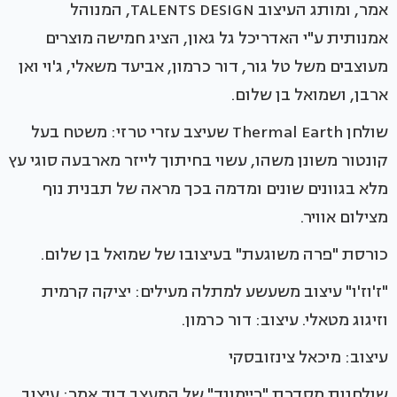
אמר, ומותג העיצוב TALENTS DESIGN, המנוהל
אמנותית ע"י האדריכל גל גאון, הציג חמישה מוצרים
מעוצבים משל טל גור, דור כרמון, אביעד משאלי, ג'וי ואן
ארבן, ושמואל בן שלום.
שולחן Thermal Earth שעיצב עזרי טרזי: משטח בעל
קונטור משונן משהו, עשוי בחיתוך לייזר מארבעה סוגי עץ
מלא בגוונים שונים ומדמה בכך מראה של תבנית נוף
מצילום אוויר.
כורסת "פרה משוגעת" בעיצובו של שמואל בן שלום.
"ז'וז'ו" עיצוב משעשע למתלה מעילים: יציקה קרמית
וזיגוג מטאלי. עיצוב: דור כרמון.
עיצוב: מיכאל צינזובסקי
שולחנות מסדרת "ריימונד" של המעצב דוד אמר: עיצוב