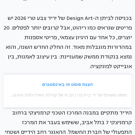
בכניסה לביתן ה-Design Art של יריד צבע טרי 2026 יש
פריטים שנראים כמו ריהוט, אבל קרובים יותר לפסלים. 20
יוצרים, כל אחד עם היגיון עצמאי, פריטי אספנות
במהדורות מוגבלות מאוד. זה החלק החדש השנה, והוא
נמצא בנקודת ממשק שמעניינת: בין עיצוב לאמנות, בין
אובייקט לפונקציה.
הצגת פוסט זה באינסטגרם
פוסט משותף על ידי ‏‎בית ונוי | הבית של קהילת האדריכלות והעיצוב‎‏ (@‏‎baitvenoy_official‎‏)
היריד מתקיים במבנה המרכז הטכני קרמניצקי ברחוב
קרמניצקי 7 בתל אביב, ששימש בעבר את המרכז
התפעולי של חברת החשמל. ההאנגר רחב הידיים ושטחי