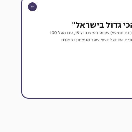
כי גדול בישראל"
בבית הנסן בירושלים מסתיים היום (יום חמישי) שבוע העיצוב ה־15, עם מעל 100
נים השנה לנושא שער הניצחון וספורט