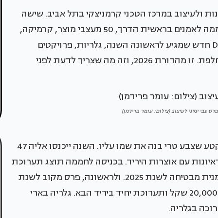
 יריד צבע טרי לאמנות ולעיצוב במרכז הטכני קרמניצקי בתל אביב. שישה
ימים, יותר מ-60 תערוכות ותצוגות, 47 אמנים בחממה לאמנים בראשית הדרך, 50 מעצבי מוצר, קרמיקה,
ריהוט ותאורה במתחם עיצוב טרי, ביתן Design Art חדש שמגיע לראשונה השנה, גלריות, פרויקטים
מיוחדים, מיצגי פרפורמנס, ורצועת לייב יומית מתחלפת. זו מהדורת 2026, וזה מה שצריך לדעת לפני
רס צבי ימיני לעיצוב (צילום: עומר פרידמן)
החממה לאמנים בראשית הדרך המקצועית היא הקטע שצבע טרי בנה את שמו עליו. השנה ייכנסו אליה 47
איונות עם אוצרות היריד. בכניסה לחממה תוצג תערוכת
יחיד של שלומית גופר, זוכת פרס ישראל מקוב לאמנית מבטיחה לשנת 2025. ולראשונה, פרס מקוב לשנת
2026 יוענק בתוך ימי היריד עצמו, ויכלול מענק של 20,000 שקל ותערוכת יחיד ביריד הבא. גלריה בארי
וכה בגלריה.