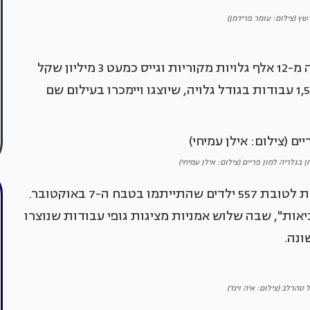
 שץ (צילום: עומר פרידמן)
במשך 16 שנים מכר פרויקט הגלויה הסודית למעלה מ-12 אלף גלויות מקוריות וגייס כמעט 3 מיליון שקל
למטרות חברתיות. השנה הוא חוזר עם יותר מ-1,500 עבודות בגודל גלויה, שיוצגו ויימכרו בעילום שם
בגלריה למון פריים (צילום: אילן עמיחי)
ההכנסות יועברו לעמותת עטופים באהבה, הפועלת לטובת 557 ילדים שהתייתמו בטבח ה-7 באוקטובר.
ות", שבה שלוש אמניות מציגות גופי עבודות שנוצרו
ונה.
ל טהרלב (צילום: איה וינד)