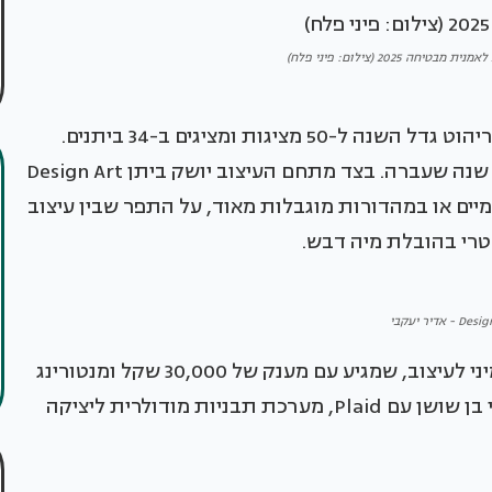
 2025 (צילום: פיני פלח)
המתחם של מעצבי המוצר, הקרמיקה, הזכוכית והריהוט גדל השנה ל-50 מציגות ומציגים ב-34 ביתנים.
כמחצית מהם מגיעים ליריד לראשונה, חלקם בוגרי שנה שעברה. בצד מתחם העיצוב יושק ביתן Design Art
ות חד-פעמיים או במהדורות מוגבלות מאוד, על התפר שבין עיצוב
 טרי בהובלת מיה דבש.
בנוסף, יוכרז הפרויקט הזוכה הראשון בפרס צבי ימיני לעיצוב, שמגיע עם מענק של 30,000 שקל ומנטורינג
אישי מהיזם צבי ימיני. הזוכים הם תמר איזנברג ואבי בן שושן עם Plaid, מערכת תבניות מודולרית ליציקה