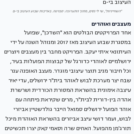
"השחייניות", שי לי נסים, מתוך התערוכה: ספרטה. באדיבות שבוע העיצוב בי-ם
מעצבים ואוהדים
אחד הפרויקטים הבולטים הוא "השדכן", שפועל
במסגרת שבוע העיצוב מאז 2017 ומנוהל השנה על ידי
העיתונאי איתי יעקב. הפרויקט מחבר בין מעצבים ויוצרים
ירושלמיים לאוהדי כדורגל של קבוצות הפועלות בעיר,
וכל חיבור מניב תוצר עיצובי מוגדר. מעצב האופנה ענר
שבח יצר מערכת לבוש לאוהד בית"ר ירושלים, עדי יאיר
עיצבה אימונית בהשראת המסורת הכורדית ושרשרת
אהדה בין-דורית לבית"ר, מרים שקיראת פיתחה עם
אוהד הפועל ירושלים סמואל הייבר גולדשטיין אביזרי
לבוש, ועמר דושי עיצב אביזרים בהשראת האוהדת מיכל
תורג'מן מהפועל. האחים שרה וסאמי קאק יצרו תכשיטים