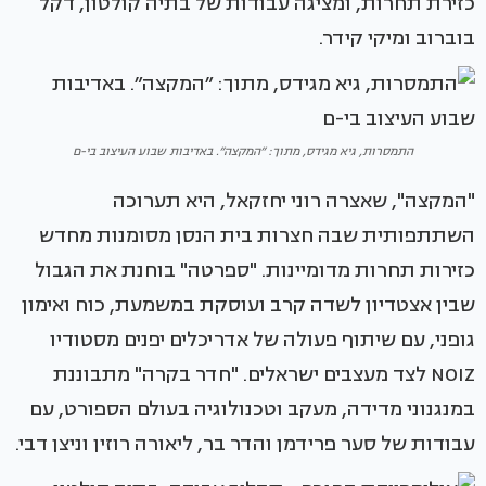
כזירת תחרות, ומציגה עבודות של בתיה קולטון, דקל
בוברוב ומיקי קידר.
התמסרות, גיא מגידס, מתוך: ״המקצה״. באדיבות שבוע העיצוב בי-ם
"המקצה", שאצרה רוני יחזקאל, היא תערוכה
השתתפותית שבה חצרות בית הנסן מסומנות מחדש
כזירות תחרות מדומיינות. "ספרטה" בוחנת את הגבול
שבין אצטדיון לשדה קרב ועוסקת במשמעת, כוח ואימון
גופני, עם שיתוף פעולה של אדריכלים יפנים מסטודיו
NOIZ לצד מעצבים ישראלים. "חדר בקרה" מתבוננת
במנגנוני מדידה, מעקב וטכנולוגיה בעולם הספורט, עם
עבודות של סער פרידמן והדר בר, ליאורה רוזין וניצן דבי.