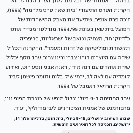
בניהולו האמנותי של יובל מנדלסון. הערב הבולט הוא
הקרנת הסרט התיעודי "בית שאן: סרט מלחמה" (1995),
זוכה פרס אופיר, שתיעד את מאבק ההישרדות של
הפועל בית שאן בעונת 1994/95. מנדלסון מגדיר אותו
כ"דיוקן חד, מצחיק וכואב של ישראליות, פריפריה,
תקשורת ופוליטיקה של זהות ומעמד". ההקרנה תכלול
שיחה עם היוצרים דורון צברי ורינו צרור. ערב נוסף יכלול
שירת אוהדים עם דנה מודן, דאנה אבגי ונטע רוט, ואירוע
קומדיה עם לאה לב, ירמי שיק בלום ותומר פישמן סביב
הקרנת הרויאל ראמבל של 1994.
ערב הפתיחה ב-9 ביולי יכלול מופע של כוכבת הפופ נונו,
פרפורמנס של אמנית הציפורניים ליבי פודוליץ', ועוד.
שבוע העיצוב ירושלים, 9-16 ביולי, בית הנסן, גדליהו אלון 14,
ירושלים. הכניסה לכל האירועים חופשית.