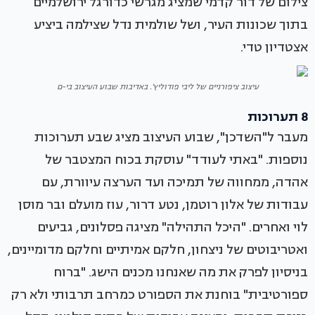
צילום של דור קדמי שמציג מגרשי כדורגל ירושלמיים
בתוך שכונות העיר, ושל שולמית נדל שצילמה ביציע
אצטדיון טדי.
עיצוב ציפורניים של ליבי פודוליץ'. באדיבות שבוע העיצוב בי-ם
8 תערוכות
מעבר ל"השדכן", שבוע העיצוב מציג שבע תערוכות
נוספות. "באתי לעודד" עוסקת בכוח המצטבר של
אהדה, ממחווה של תמיכה ועד הערצה עיוורת, עם
עבודות של אלון רוטמן, נטע דרור, עוז מועלם ובר מוסן
לוי ואחרים. "היכל התהילה" מציגה פסלונים, גביעים
ואטריבוטים של ניצחון, חלקם אמיתיים וחלקם מדומיינים,
בניסיון לפרק את מה שאנחנו מכנים הישג. "ברוח
ספורטיבית" בוחנת את הספורט כמרחב תרבותי ולא רק