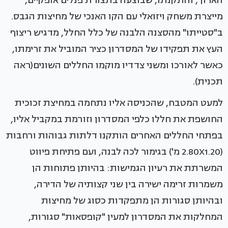
הארוך, והתקנתו, שבוצעה בתצורת פנלים אופקיים,
מייצרת משחק ויזואלי עם הקו האנכי של מחיצות הגבס.
ב"סטייתו" מהסצנה הלבנה של כלל החלל, מדגיש ריצוף
העץ את תפקידו של המסדרון כציר המוביל את זרימתו,
כאשר לאורכו ומשני צדדיו מוקמו החללים השונים(ראה
תכנית).
למעט המטבח, שהכניסה אליו נתחמה במחיצת זכוכית
החושפת את חללו כלפי המסדרון וזורמת במקביל אליו,
בפתחי החללים האחרים הותקנו דלתות גבוהות ורחבות
(2.80X1.20 מ') בגימור לכה לבנה, ועם פתיחת פיווט
המשרתת את רעיון הגמישות: בהיותן פתוחות הן
משמרות זרימה ישירה בין שני קצותיה של הדירה,
ובהיותן סגורות הן מתפקדות כסוג של מחיצות
המחלקות את המסדרון למעין "קופסאות" סגורות,