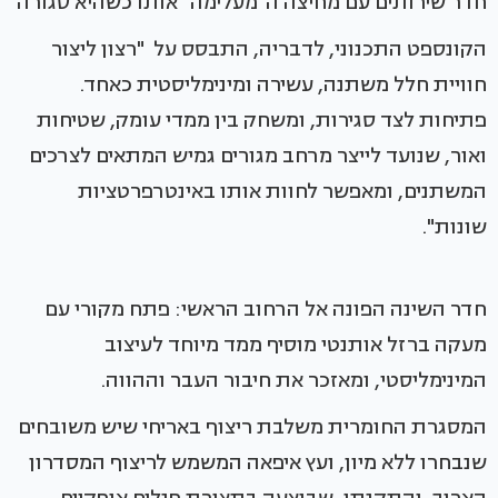
חדר שירותים עם מחיצה ה"מעלימה" אותו כשהיא סגורה
הקונספט התכנוני, לדבריה, התבסס על "רצון ליצור
חוויית חלל משתנה, עשירה ומינימליסטית כאחד.
פתיחות לצד סגירות, ומשחק בין ממדי עומק, שטיחות
ואור, שנועד לייצר מרחב מגורים גמיש המתאים לצרכים
המשתנים, ומאפשר לחוות אותו באינטרפרטציות
שונות".
חדר השינה הפונה אל הרחוב הראשי: פתח מקורי עם
מעקה ברזל אותנטי מוסיף ממד מיוחד לעיצוב
המינימליסטי, ומאזכר את חיבור העבר וההווה.
המסגרת החומרית משלבת ריצוף באריחי שיש משובחים
שנבחרו ללא מיון, ועץ איפאה המשמש לריצוף המסדרון