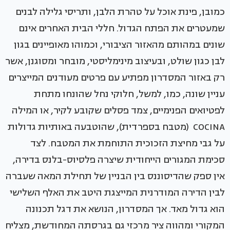
כמובן, פינת אוכל על טהרת הלבן, ותריסי גלילה לבנים
שמעטרים את הפתח הגדול. חללי הבית האחרים אינם
שונים במהותם מהאזור הציבורי, וכמוהו מאופיינים בגון
לבן כגון שולט, ובעיצוב מינימליסטי, מובחר ומסוגנן, אשר
רק באזור המסדרון מפתיע עם פרטים מעודנים המייצרים
עניין שונה, כמו, למשל, חלוקי נחל שהונחו מתחת
לפטיואים הפנימיים, צמד פסלים שקובע לקיר, או המילה
COCINA (מטבח בספרדית), שהוטבעה באותיות גדולות
על גבי מחיצת הזכוכית התוחמת את המטבח. לצד
סכימת המגורים הייחודית שיצרה פלסיוס-בלנס בדירה,
אין ספק שהדיסוננס בין הבניין של תחילת המאה שעברה
לבין הדירה המודרנית המייצגת היטב את האלף השלישי
הוא גדול מאד. אך המסדרון, הנושא את דגל תכנונה
המקורי ומהווה ציר מרכזי גם בגרסתה המחודשת, מצליח