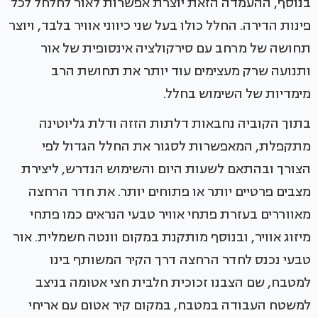
בנוסף, ההעמדה הזאת יוצרת אפשרות לאור לחלחל לכל
פינות הדירה. החלל כולו בעל שני כיווני אוויר בלבד, ויוצר
תחושה של מרחב עם סירקולציה אינסופית של אור
ותנועה שרק מעצימים עוד יותר את תחושת הרב
מימדיות של השימוש בחלל.
בתוך הקוביה נחבאות דלתות הזזה ודלת גליוטינה
מתקפלת, המאפשרות לסגור את החלל הגדול לפי
הצורך ובהתאם לשעות היום והשימוש הנדרש, ליצירת
מצבים פרטיים יותר או פתוחים יותר. את חדר הרחצה
מאווררים בעזרת פתחי אוויר טבעי הנראים כמו פתחי
מיזוג אוויר, ובנוסף מותקנת במקום וונטה חשמלית. אור
טבעי נכנס לחדר הרחצה דרך הקיר המשותף בינו
למטבח, שם הצבנו זכוכית חלבית חצי אטומה בניצב
למשטח העבודה במטבח, במקום קיר אטום עם אריחי