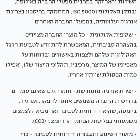
השירות והאחזקה במרבית מפעלי החברה באירופה,
ובתקן האקולוגי 50001 ISO, המתמקד בחיסכון בצריכת
אנרגיה ועלויותיה, במפעלי החברה האחרים.
• שקיפות אקולוגית - כל מוצרי החברה מצוידים
בהצהרה סביבתית, המאפשרת להתוודע לטביעת הרגל
האקולוגית שלהם ולצפות באישורים ובדוחות על
מאפייניו של המוצר, מרכיביו, תהליכי הייצור שלו, ואפילו
כמות הפסולת שיותיר אחריו.
• יצירת אנרגיה מתחדשת - חומרי גלם שאינם עומדים
בדרישות החברה משמשים אותה להפקת אנרגיית
ביומסה, שהיא ידידותית לסביבה ואף מביאה לצמצום
משמעותי בפליטות הפחמן הדו חמצני (CO2).
• מזעור השינוע ותעבורה ידידותית לסביבה - כדי