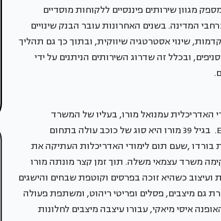
מספק מגוון שירותים פיננסיים ללקוחות מוסדיים
נת 1951, והיום מונה 292 סניפים ברחבי המדינה. בשנים האחרונות עובר הבנק שינויים
דמות, שינוי אסטרטגיה שיווקית, ובתוך כך גם תהליך
ניפים, ובכלל זה שדרוג השירותים הניתנים על ידי
.
 הנקרא Tokiwadai הופקד בידי האדריכלית עמנואל מורו, בעליו של המשרד
Emmanuelle Moureaux Architecture + Design. בגיל 39 מורו היא סוג של כוכב עולה בתחום
ת בורדו ,שעם תום לימודי האדריכלות העתיקה את
קימה משרד עצמאי משלה. תוך זמן קצר מונתה מורו
 ועיצוב כשהיא זוכה בפרסים וקוטפת שבחים והישגים
צרת גם מיצבים, פסלים ופריטי ריהוט, ומשתפת פעולה
אופנה איסי מיאקי, עבורו עיצבה מיצבים לחלונות