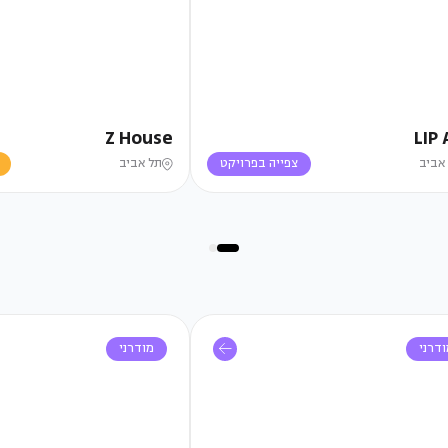
Z House
LIP 
אביב
צפייה בפרויקט
תל אביב
דרני
מודרני