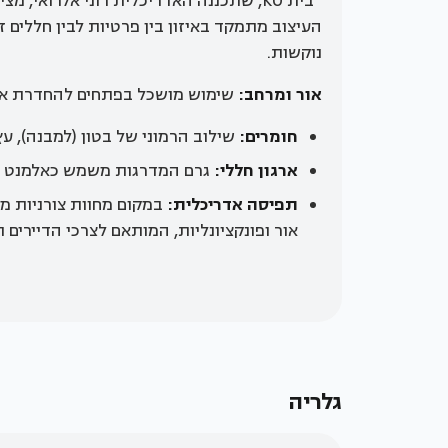
בית KO, שתכננה האדריכלית רוני אלרואי, 
העיצוב מתמקד באיזון בין פרטיות לבין חללים 
נוקשות.
אור ומרחב:
שימוש מושכל בפתחים להחדרת אור
חומרים:
שילוב הרמוני של בטון (למבנה), עץ
ארגון חללי:
גרם המדרגות משמש כאלמנט מר
תפיסה אדריכלית:
במקום מחוות צורניות מו
אור ופונקציונליות, המותאם לצרכי הדיירים
גלריה