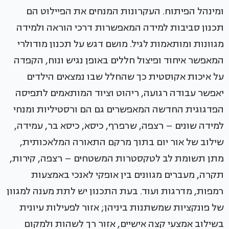
ומינהל הפיתוח. העקרונות המנחים את הפיילוט הם
תכנון סביבות למידה המאפשרות דרכי הוראה ולמידה
מגוונות ומותאמות לגיל. מושם דגש על תכנון מודולרי
המאפשר איחוד ופיצול חללים באופן נגיש ונוח, הקפדה
על איכות אקוסטית כך שהחלל שבו נמצאים הילדים
יאפשר עבודה רגועה, ריהוט וציוד המותאמים לתפיסה
הפדגוגית החדשה המאפשרים גם הם ורסטיליות ומנחי
למידה שונים – רצפה, שרפרף, כיסא, כיסא בר, עמידה,
שילוב של אור יום בתוך מרקם התאורה המלאכותית,
מתן תשומת לב לטקסטרות המשטחים – רצפה, קירות,
תקרה, מעברים מגוונים בין אופקי לאנכי באמצעות
רמפות, מדרגות ועוד. בעת התכנון יש לתת מענה למגוון
של פונקציות שמשתנות ביניהן; אזור לפעילות עיונית
בשילוב אמצעי קצה אישיים, אזור רך לשהות ולמקום