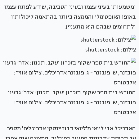
ומשמעותי בעיני עצמו ובעיני הסביבה, שידע לפתח עצמו
באופן האופטימלי והממצה ביותר בהתאמה ליכולותיו
ולתחומים שבהם הוא מתעניין.
צילום: shutterstock
החורש בית ספר שקוף בזכרון יעקב. תכנון: אדר׳ גדעון
פובזנר, ש. פובזנר - ג. פובזנר אדריכלים. צילום אוויר:
אלבטורס
האדריכל אבי ליואי מ'ליואי דבוריינסקי אדריכלים' מספר
על תפיסת עקרונות החינוך בפינלנד, המציגה שנה אחרי