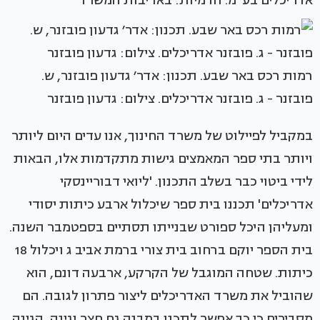
אדריכלים בע׳׳מ. הדמיות: באדיבות המשרד
רמות רכס באר שבע. תכנון: אדר׳ גדעון פובזנר, ש.
פובזנר - ג. פובזנר אדריכלים. צילום: גדעון פובזנר
במקביל לפיילוט של משרד החינוך, אנו עדים היום ליותר
ויותר בתי ספר המאמצים גישות מתקדמות אלו, הבאות
לידי ביטוי כבר בשלב התכנון. 'ליואי דבוריינסקי
אדריכלים' תכננו בית ספר שיכלול ארבע כיתות יסודי
ומעליהן היכל ספורט שבנייתו תסתיים בספטמבר השנה.
בית הספר יוקם ברחוב בית צורי ברמת אביב ג ויכלול 18
כיתות. שטחה המוגבל של הקרקע, ארבעה דונם, הוא
שהוביל את משרד האדריכלים ליצור פתרון לגובה. הם
מסבירים כי כך אפשר לתכנן במבנה גם חצר וגינה, הגינה