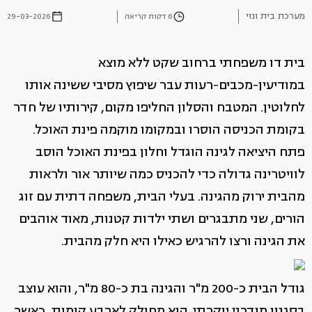
מערכת בית ונוי
6 דקות קריאה
29-03-2026
בית דו משפחתי ברחוב שקט ללא מוצא
במודיעין-מכבים-רעות עבר שיפוץ מסיבי ששינה אותו
לחלוטין. המטבח והסלון החליפו מקום, קירותיו של חדר
בקומת הכניסה הוסרו ובמקומו מוקמה פינת האוכל.
פתח היציאה לגינה הוגדל וחלון בפינת האוכל הוסב
לוויטרינה גדולה כדי להכניס כמה שיותר אור ולראות
מהבית ירוק מהגינה. בעלי הבית, משפחה דתית עם זוג
הורים, שני מתבגרים ושתי ילדות קטנות, מאוד אוהבים
את הגינה ורצו להרגיש כאילו היא חלק מהבית.
גודל הבית כ-200 מ"ר והגינה בת כ-80 מ"ר, והוא עוצב
בסגנון מודרני יוקרתי. הוא מחולק לארבע קומות, כאשר