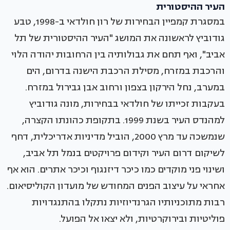
העיר ההיסטורית
במסגרת קמפיין הבחירות של רון חולדאי ב-1998, טבע
גודוביץ לראשונה את המושג "העיר ההיסטורית של תל
אביב", ואף תחם את גבולותיה בין הרחובות יהודה הלוי
והרכבת במזרח, מסילת הרכבת הישנה בדרום, הים
במערב, נחל הירקון בצפון ורחוב אבן גבירול במזרח.
בעקבות זכייתו של חולדאי בבחירות, מונה גודוביץ
למהנדס העיר בשנת 1999. בתקופת כהונתו הקצרה,
שנמשכה עד מרץ 2000, הוביל מדיניות אדריכלית, דחף
לשיקום דרום העיר וקידום פרויקטים בנמל תל אביב,
ושינוי פני מוקדים כמו כיכר דיזנגוף וכיכר אתרים. הוא אף
אחראי על עיצוב הפנים המחודש של מועדון הקוליסיאום.
רבות מתוכניותיו הגרנדיוזיות נתקלו בהתנגדויות
פוליטיות ובירוקרטיות, ולא יצאו אל הפועל.