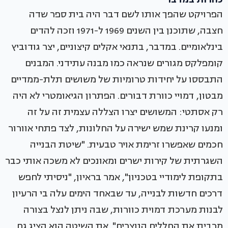
הפרויקט שהפך אותו לשם דבר היה בית ספר שדה
חצבה, שתוכנן בין השנים 1969 ל-1971 וזכה להדים
בינלאומיים. במדבר, בתנאי אקלים קיצוניים, יצר גודוביץ
קומפלקס מגורים שנראה כמו מבנה עתידני. המבנים
התבססו על יחידות טרומיות של משושים תלת-ממדיים
מבטון, דמויי כוורת דבורים. הפתרון הגיאומטרי לא היה
רק אסתטי: המשושים יצרו הצללה עצמית זה על זה
ומנעו קרינת שמש ישירה על החלונות, לצד פתחי אוורור
חכמים שאפשרו זרימת אויר טבעית. "שיטת הבנייה
השגרתית של קירות ישרים ומאונכים לא משכה אותי כבר
בתקופת לימודיי בטכניון", אמר בראיון, "ניסיתי לחפש
דרכים חדשות לבנייה, עד שבאחד הימים עלה בי הרעיון
לבנות מערכת דמוית כוורות, שבה ניתן לנצל בצורה
מרבית את החללים הנוצרים". את השיטה הוא הציג גם