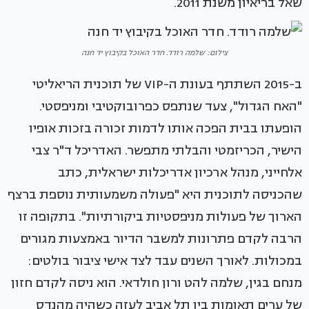
שאל בריאיון משנת 2011.
צילום: שלמה רודד. חדר האוכל בקיבוץ יד חנה
ב-2015 השתתף בעונת ה-VIP של תוכנית הריאליטי
"האח הגדול", צעד שנתפס כפרובוקטיבי ומניפסטי.
הופעתו בבית הפכה אותו לדמות זכורה בזכות אופיו
הישיר, הכריזמטי והבלתי מתפשר. האדריכל ד"ר צבי
אלחייני, מנהל ארכיון אדריכלות ישראלית, כתב
שהכניסה לתוכנית היא "פעולה משמעותית נוספת ברצף
הארוך של פעולות מניפסטיות ביקורתיות". בתקופה זו
הרבה לקדם פתרונות למשבר הדיור באמצעות מגורים
במכולות. לאורך השנים עבד לצד אישי ציבור בולטים:
מנחם בגין, שלמה להט ורון חולדאי. הוא ניסה לקדם חזון
של ערים תאומות בין תל אביב לעזה כשהיה מהנדס