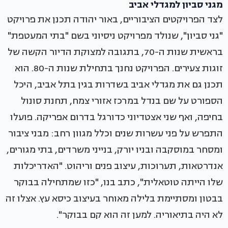
מגני סביון למגדלי אביב
לצד הפרויקטים הציבוריים, באור יהודה תכנן את פרויקט
"גני סביון", שנולד מפרויקט ניסיוני בשם "בתי המעטפת"
בראשית שנות ה-70, בתגובה למצוקת הדיור הקשה של
זוגות צעירים. הפרויקט נחנך בתחילת שנות ה-80. הוא
תכנן גם את מגדלי אביב בשדרות בגין בתל אביב, היכל
הספורט על שם בנדל במרכז אזורי צמח, תחנת סונול
בחיפה, ואף שני אצטדיוני כדורגל בדרום אפריקה. פועלו
התפרש על פני עשרות שנים וכלל מגוון רחב: מבני ציבור
ומסחר במוסקבה ובניו יורק, בנייני משרדים, בתי מגורים,
אנדרטאות, תערוכות, עיצוב פנים וריהוט. "האדריכלות
שלו הייתה טוטאלית", כתב בנו, "כזו שמתחילה בבוקר
בבטון ומסתיימת בלילה מאוחר בעיצוב כיסא עץ. אצלו זה
לא היה בתיאוריה. למען זה הוא קם בבוקר".