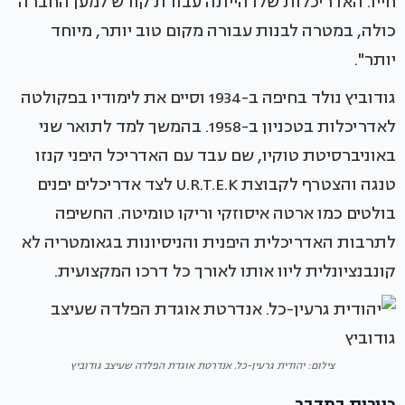
חייו. האדריכלות שלו הייתה עבודת קודש למען החברה
כולה, במטרה לבנות עבורה מקום טוב יותר, מיוחד
יותר".
גודוביץ נולד בחיפה ב-1934 וסיים את לימודיו בפקולטה
לאדריכלות בטכניון ב-1958. בהמשך למד לתואר שני
באוניברסיטת טוקיו, שם עבד עם האדריכל היפני קנזו
טנגה והצטרף לקבוצת U.R.T.E.K לצד אדריכלים יפנים
בולטים כמו ארטה איסוזקי וריקו טומיטה. החשיפה
לתרבות האדריכלית היפנית והניסיונות בגאומטריה לא
קונבנציונלית ליוו אותו לאורך כל דרכו המקצועית.
צילום: יהודית גרעין-כל. אנדרטת אוגדת הפלדה שעיצב גודוביץ
כוורות במדבר