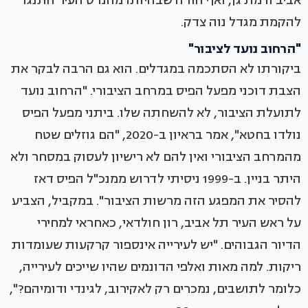
אביב ורמת גן, ואף הודה שבהיותו מהנדס העיר התנגד
להקמת מגדל נוה צדק.
"הרחוב נועד לציבור"
ביקורתו לא הסתכמה במגדלים. הוא גם הרבה לבקר את
הצבת דוכני מפעל הפיס במרחב הציבורי. "הרחוב נועד
לתועלת הציבור, לא להשחתה שלו. ביתני מפעל הפיס
נולדו בחטא", אמר בראיון ב-2020, "הם גוזלים שטח
מהמרחב הציבורי ואין להם לא רישיון לעסוק במסחר ולא
היתר בניין. ב-1999 ניסיתי לדרוש ממנכ"ל הפיס דאז
להסיר את המפגע הזה מרשות הציבור". במקביל, הצביע
על ראש העיר תל אביב, רון חולדאי, כאחראי למחירי
הדיור הגבוהים. "יש לעירייה אינספור קרקעות שעומדות
ריקות. למה מאות ואלפי הדונמים שהיו שייכים לעירייה,
כלומר לתושבים, נמכרים רק לאקירוב, לגינדי ודומיהם?",