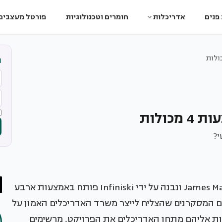
פנים
אדריכלות
חומרים וטכנולוגיות
פורטל מעצבים
ה
כולות
י?
הבית הזה שעוצב על ידי סטודיו James Mau Arquitectura ונבנה על ידי Infiniski פותח באמצעות ארבע
ם המסקרנים שהצליח לייצר משרד האדריכלים האמון על
ולות אליהם מתחו האדריכלים את הפרויקט, מרשימים