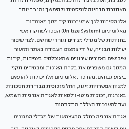
לסביבה, זאת בניגוד להרכבה במקום, שעלולה להיות
מאתגרת מבחינה לוגיסטית ולהימשך זמן רב יותר.
אלו הסיבות לכך שמערכות קיר מסך מאוחדות
מאלומיניום (Unitize System) הפכו לשחקן ראשי
בחזיתות של מגדלי מגורים וגורדי שחקים. לצד שיפור
יעילות הבנייה, על ידי צמצום העבודה באתר ומזעור
שיבושים באזורים עירוניים שמאוכלסים בצפיפות, קירות
המסך גם משפרים את בקרת האיכות ומבטיחים תקני
ביצוע גבוהים. מערכות אלומיניום אלו יכולות להתאים
למגוון אפשרויות זיגוג, החל מזכוכית מבודדת חסכונית
באנרגיה, זכוכית פוטו-וולטאית לאגירת אנרגיית השמש,
ועד למערכות הצללה מתקדמות.
אגירת אנרגיה כחלק מהעצמאות של מגדלי המגורים:
עם השנים המרדף אחר מבנים חסכוניים באנרגיה, היה