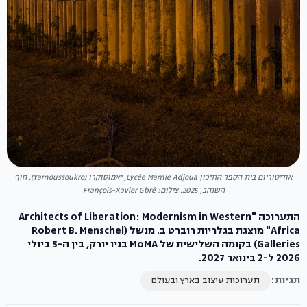
אודיטוריום בית הספר התיכון Lycée Mamie Adjoua, יאמוסוקרו (Yamoussoukro), חוף
השנהב, 2025. צילום: François-Xavier Gbré
התערוכה "Architects of Liberation: Modernism in Western
Africa" מוצגת בגלריות רוברט ב. מנשל (Robert B. Menschel
Galleries) בקומה השלישית של MoMA בניו יורק, בין ה-5 ביולי
2026 ל-2 בינואר 2027.
תגיות:
תערוכות עיצוב בארץ ובעולם