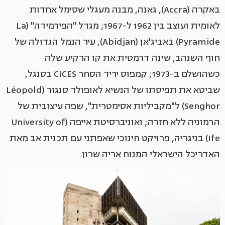
באקרה (Accra), גאנה, מבנה מעגלי שסימל אחדות
לאומית ועוצב בין 1962 ל-1967; מגדל "הפירמידה" (La
Pyramide) באביג'אן (Abidjan), עיר הנמל הגדולה של
חוף השנהב, שינה דרמטית את קו הרקיע שלה
כשהושלם ב-1973; קמפוס יריד הסחר CICES בסנגל,
שביטא את תפיסתו של הנשיא לאופולד סנגור (Léopold
Senghor) ל"מקביליות אסימטרית", שפה עיצובית של
הרמוניה ללא חזרה; ואוניברסיטת אייפה (University of
Ife) בניגריה, פרויקט חינוכי שאפתני עם תכנית אב מאת
האדריכל הישראלי המנוח אריה שרון.