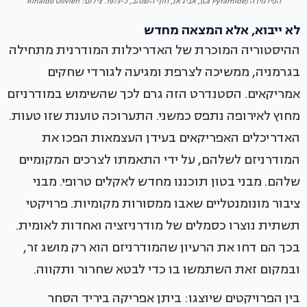
הפירמידה (La Pyramide), אביג'אן, חוף השנהב, כ-1973. צילום: Rinaldo Olivieri
לא ייבוא, אלא המצאה מחדש
ההיסטוריה המוכרת של האדריכלות המודרנית מתחילה
בגרמניה, ממשיכה לצרפת ומגיעה לגורדי שחקים
אמריקאים. הסטנדרט הזה גרם לכך שהשימוש במודרניזם
מחוץ לאירופה נתפס כמשני. התערוכה טוענת שזו טעות.
האדריכלים האפריקאים בעידן העצמאות הפכו את
המודרניזם לשלהם, על ידי התאמתו לצרכים המקומיים
שלהם. מבני בטון תוכננו מחדש לאקלים טרופי. מבני
ציבור מונומנטליים שאבו ממסורות מקומיות. פרויקטי
תשתית נוצרו כסמלים של מודרניזציה ואחדות לאומית.
בכך הם דחו את הרעיון שהמודרניזם הוא רק מושג זר,
ובמקום זאת השתמשו בו כדי לבטא שחרור ותקווה.
בין הפרויקטים שיוצגו: ביתן אפריקה ביריד הסחר