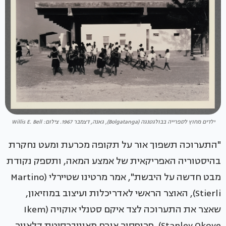
ילדים מחוץ לספרייה בבולגטנגה (Bolgatanga), גאנה, דצמבר 1967. צילום: Willis E. Bell
"התערוכה תשפוך אור על תקופה מכרעת ומעט נחקרת
בהיסטוריה האפריקאית של אמצע המאה, ותספק נקודת
מבט חדשה על היבשת", אמר מרטינו שטיירלי (Martino
Stierli), האוצר הראשי לאדריכלות ועיצוב במוזיאון,
שאצר את התערוכה לצד איקם סטנלי אוקויה (Ikem
Stanley Okoye), פרופסור אורח מאוניברסיטת דלאוור.