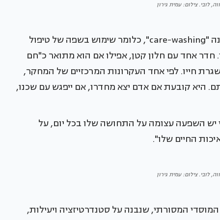
, לובי. צילום: עמית גירון
המחקר הספרדי מבקר בחריפות את מה שהוא מכנה "care-washing", כלומר שימוש בשפה של טיפול
. חדר אחד עם חלון קטן, אפילו אם הוא מתואר כ"חם
שגרת חייו. לפי אחד העקרונות המרכזיים של המחקר,
. היא קובעת אם אדם יצא מחדרו, אם ייפגש עם שכנו,
י יש השפעה עצומה על התחושה שלו בכל יום, על
יכות החיים שלו".
, לובי. צילום: עמית גירון
וסדי המסורתי, שנבנה על סטנדרטיזציה ויעילות,