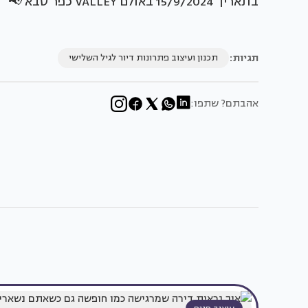
בתאריך 15/9/2024 באולם VALLEY כפר סבא 📢
תגיות:
תכנון ועיצוב פתרונות דיור לגיל השלישי
אהבתם? שתפו: