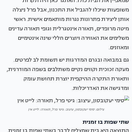
שמאפיין את הבית כולו. האתגר כאן היה תקרות
משופעות שיכלו להגביל את התכנון, אבל פרל ניצלה
אותן ליצירת פתרונות נגרות מותאמים אישית. ראשי
מיטה מרופדים, תאורה אינטגרלית וגופי תאורה עדינים
משלימים את האווירה ויוצרים חללי שינה אינטימיים
ומאוזנים.
גם במבואה ובגרם המדרגות יש תשומת לב לפרטים.
מעקה זכוכית וקווים נקיים משתלבים בשפה המודרנית,
ותאורת התקרה ההיקפית יוצרת תחושת עומק
ומדגישה את האדריכלות.
צילום: סימי יעקובסון, עיצוב: גיטי פרל, תאורה: לייט אין
שתי שפות בו זמנית
התוצאה היא בית שמצליח לדבר בשתי שפות בו זמנית.