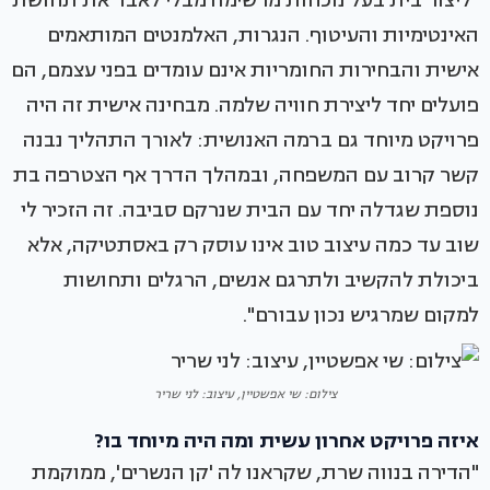
"ליצור בית בעל נוכחות מרשימה מבלי לאבד את תחושת
האינטימיות והעיטוף. הנגרות, האלמנטים המותאמים
אישית והבחירות החומריות אינם עומדים בפני עצמם, הם
פועלים יחד ליצירת חוויה שלמה. מבחינה אישית זה היה
פרויקט מיוחד גם ברמה האנושית: לאורך התהליך נבנה
קשר קרוב עם המשפחה, ובמהלך הדרך אף הצטרפה בת
נוספת שגדלה יחד עם הבית שנרקם סביבה. זה הזכיר לי
שוב עד כמה עיצוב טוב אינו עוסק רק באסתטיקה, אלא
ביכולת להקשיב ולתרגם אנשים, הרגלים ותחושות
למקום שמרגיש נכון עבורם".
צילום: שי אפשטיין, עיצוב: לני שריר
איזה פרויקט אחרון עשית ומה היה מיוחד בו?
"הדירה בנווה שרת, שקראנו לה 'קן הנשרים', ממוקמת