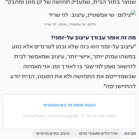
שנוצר בתוך הבית, שמעניק תחושה של קן מוגן ומחבק".
צילום: שי אפשטיין, עיצוב: לני שריר
מה זה אומר עבורך עיצוב על-זמני?
"עיצוב על-זמני הוא כזה שלא נכנע לטרנדים אלא נוגע
במשהו עמוק יותר, אישי יותר, עיצוב שמאפשר לבית
להישאר נאמן למי שגר בו לאורך זמן. אני מאמינה
שכשמדייקים את התחושה ולא את הסגנון, הבית יודע
להתיישן יפה".
הצגת פוסט זה באינסטגרם
פוסט ששותף על ידי @‏‎lennysharir_interiordesign‎‏
תגיות:
אדריכלים ומעצבי פנים
עיצוב בתים פרטיים