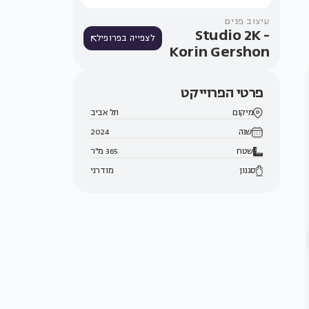
עיצוב פנים
Studio 2K -
לצפייה בפרופיל
Korin Gershon
פרטי הפרוייקט
מיקום
תל אביב
שנה
2024
שטח
365 מ"ר
סגנון
מודרני