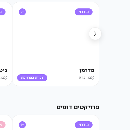
מודרני
מו
פדרמן
גיט
בני ברק
צפייה בפרויקט
בני
פרויקטים דומים
מודרני
א