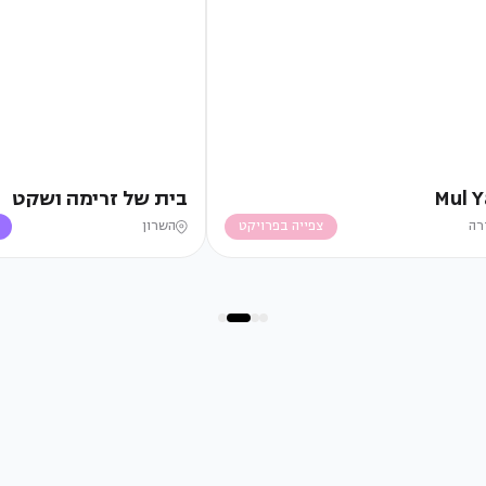
Mul 
בית של זרימה ושקט
רה
צפייה בפרויקט
השרון