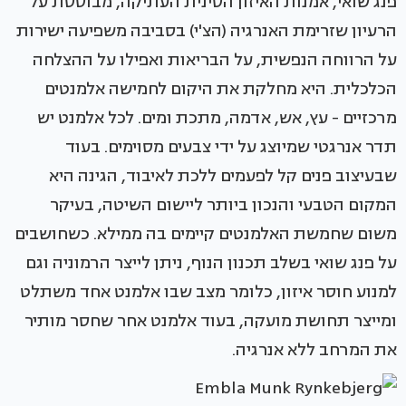
פנג שואי, אמנות האיזון הסינית העתיקה, מבוססת על
הרעיון שזרימת האנרגיה (הצ'י) בסביבה משפיעה ישירות
על הרווחה הנפשית, על הבריאות ואפילו על ההצלחה
הכלכלית. היא מחלקת את היקום לחמישה אלמנטים
מרכזיים - עץ, אש, אדמה, מתכת ומים. לכל אלמנט יש
תדר אנרגטי שמיוצג על ידי צבעים מסוימים. בעוד
שבעיצוב פנים קל לפעמים ללכת לאיבוד, הגינה היא
המקום הטבעי והנכון ביותר ליישום השיטה, בעיקר
משום שחמשת האלמנטים קיימים בה ממילא. כשחושבים
על פנג שואי בשלב תכנון הנוף, ניתן לייצר הרמוניה וגם
למנוע חוסר איזון, כלומר מצב שבו אלמנט אחד משתלט
ומייצר תחושת מועקה, בעוד אלמנט אחר שחסר מותיר
את המרחב ללא אנרגיה.