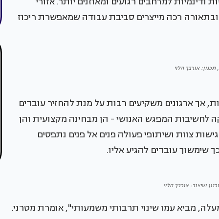
דינמיות למרחבים רגועים ומאוזנים יותר. אזורי
 ובתאורה רכה מייצרים סביבת עבודה שמאפשרת ריכוז
 תכנון: אורבך הלוי
 אך ארגונים משקיעים רבות על מנת להחזיר עובדים
ה לחשיבות המפגש האנושי - הן מבחינה מקצועית והן
שות צוות ושיתופי פעולה פנים אל פנים נתפסים
 שימשוך עובדים להגיע אליו.
נון ועיצוב: אורבך הלוי
שר זה, דור העובדים הצעיר, סביב גילאי 25 ומעלה, מביא עמו שינוי תרבותי משמעותי", אומרת מטרני.