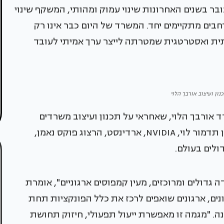
ר בשנים האחרונות שינוי עמוק ומהותי, המשקף שינוי
חבים מתקיימים יחד. המשרד של היום כבר אינו רק
תית ואסטרטגית שמטרתה לייצר ערך אמיתי לעובד
נון ועיצוב אורבך הלוי
אורבך הלוי, שאחראי על תכנון ועיצוב משרדים
מהבולטים בישראל. המשרד תכנן את משרדי ארנון תדמור לוי, NVIDIA, ארדינסט, הרצוג פוקס נאמן,
ולים בעולם.
דולים ומרוכזים, מעין קמפוסים ארגוניים", אומרת
ונים, ארגונים שואפים לרכז את כלל הפונקציות תחת
ה. "מגמה זו מאפשרת ייעול תפעולי, חיזוק תחושת