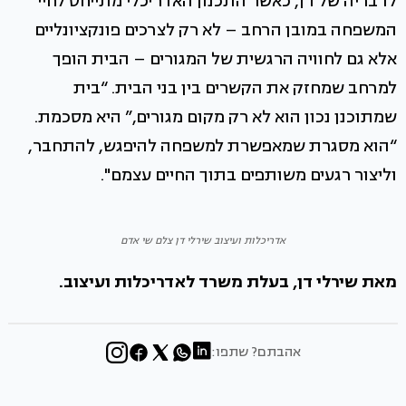
לדבריה של דן, כאשר התכנון האדריכלי מתייחס לחיי
המשפחה במובן הרחב – לא רק לצרכים פונקציונליים
אלא גם לחוויה הרגשית של המגורים – הבית הופך
למרחב שמחזק את הקשרים בין בני הבית. “בית
שמתוכנן נכון הוא לא רק מקום מגורים,” היא מסכמת.
“הוא מסגרת שמאפשרת למשפחה להיפגש, להתחבר,
וליצור רגעים משותפים בתוך החיים עצמם".
אדריכלות ועיצוב שירלי דן צלם שי אדם
מאת שירלי דן, בעלת משרד לאדריכלות ועיצוב.
אהבתם? שתפו: