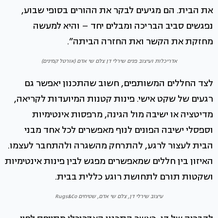
את הבית. הם מגיעים לבקר את ההורים בסופי שבוע,
נפגשים סביב הבריכה ומבלים יחד – והיא למעשה
מחזקת את הקשר ואת החזרה הביתה”.
אדריכלות ועיצוב פנים שירלי דן צלם שי אדם (אורטל קמינים)
לצד החללים המשותפים, חשוב שהתכנון יאפשר גם
רגעים של שקט אישי. פינות קטנות המיועדות לקריאה,
מדיטציה או ישיבה מול הגינה, מרפסות אינטימיות
וספסלי ישיבה הפונים לנוף מאפשרים לכל אחד מבני
הבית לעצור לרגע, להתרחק מהשגרה ולהתחבר לעצמו.
האיזון בין חללים שמאפשרים מפגש לבין פינות אינטימיות
ושקטות תורם לתחושת רוגע כללית בבית.
עיצוב שירלי דן, צלם שי אדם, שטיחים Rugs&Co