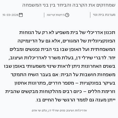
שמחזקים את הקרבה והביחד בין בני המשפחה
מערכת בית ונוי
5 דקות קריאה
15-03-2026
תכנון אדריכלי של בית משפיע לא רק על הנוחות
הפונקציונלית של המגורים, אלא גם על הדינמיקה
המשפחתית ועל האופן שבו בני הבית נפגשים ומבלים
יחד. לדברי שירלי דן, בעלת משרד לאדריכלות ועיצוב,
בשנים האחרונות ניתן לראות שינוי משמעותי באופן שבו
משפחות חושבות על הבית: אם בעבר השיח התמקד
בעיקר בפונקציות – מספר חדרים, פתרונות אחסון
וזרימת חללים – כיום רבים מהלקוחות מבקשים שהבית
ייתן מענה גם לממד הרגשי של החיים בו.
אדריכלות ועיצוב פנים שירלי דן, צלם שי אדם