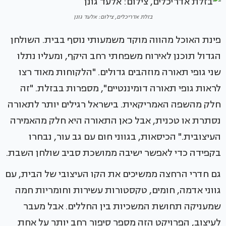
בזלת אדריכלים, צילום: אלעד גונן
פינת האוכל מהווה מוקד משמעותי נוסף בבית. השולחן
הגדול תוכנן לאירוח משפחתי רחב היקף, ומעליו נתלו
שני גופי תאורה מוזהבים גדולים. "הלקוחות מאוד רצו
לראות גופי תאורה דומיננטיים", מספרות בבזלת. "זה
חלק מהשפה האמריקאית. בישראל רגילים יותר לתאורה
נסתרת או טכנית, אבל כאן התאורה היא חלק מהאמירה
העיצובית." הכיסאות, בגווני חום עם גב עור, נבחרו
בקפידה כדי לאפשר ישיבה ממושכת סביב שולחן השבת.
גם חדרי הרחצה ממשיכים את הקו העיצובי של הבית, עם
גווני אדמה, חומים, טקסטורות עשירות וחומריות חמה
שמעניקה תחושת המשכיות בין החללים. אבל מעבר
לעיצוב, הפרויקט הזה מספר סיפור רחב יותר על אחת