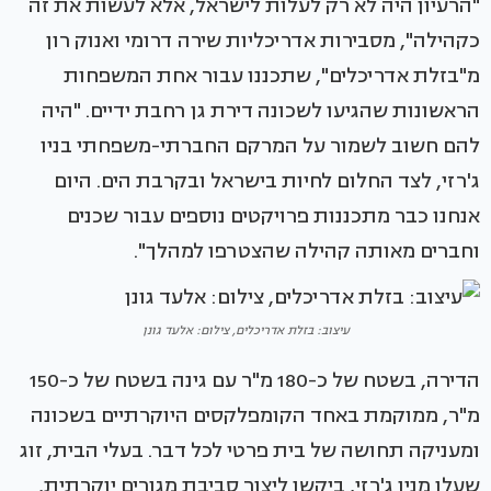
"הרעיון היה לא רק לעלות לישראל, אלא לעשות את זה
כקהילה", מסבירות אדריכליות שירה דרומי ואנוק רון
מ"בזלת אדריכלים", שתכננו עבור אחת המשפחות
הראשונות שהגיעו לשכונה דירת גן רחבת ידיים. "היה
להם חשוב לשמור על המרקם החברתי-משפחתי בניו
ג'רזי, לצד החלום לחיות בישראל ובקרבת הים. היום
אנחנו כבר מתכננות פרויקטים נוספים עבור שכנים
וחברים מאותה קהילה שהצטרפו למהלך".
עיצוב: בזלת אדריכלים, צילום: אלעד גונן
הדירה, בשטח של כ-180 מ"ר עם גינה בשטח של כ-150
מ"ר, ממוקמת באחד הקומפלקסים היוקרתיים בשכונה
ומעניקה תחושה של בית פרטי לכל דבר. בעלי הבית, זוג
שעלו מניו ג'רזי, ביקשו ליצור סביבת מגורים יוקרתית,