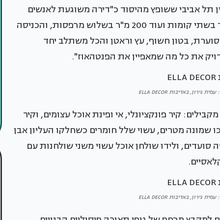
 תל אביבי ששופץ מהיסוד כ"דירה משוגעת לאנשים
מאוד מיוחדים". הפנטהאוז מתפרש על פני 320 מ"ר בשתי קומות ועוד 200 מ"ר בשלוש מרפסות, והכניסה
 סוערת, בטון חשוף, עץ וראטן והכל משתלב יחד
יק את כל מה שמאפיין את הפנטהאוז".
ת גירון, באדיבות ELLA DECOR
לים: קיר פונקציונלי, אי ופינת אוכל עצומים, וקיר
ו שמונה מטרים, עשוי שלל חומרים כשחלקו העליון אבן
 סועדים, ולידו שולחן אוכל עשוי משני שולחנות עם
לאסיים.
ת גירון, באדיבות ELLA DECOR
למקבץ מרחף של גופי תאורה פיסוליים הבנויים