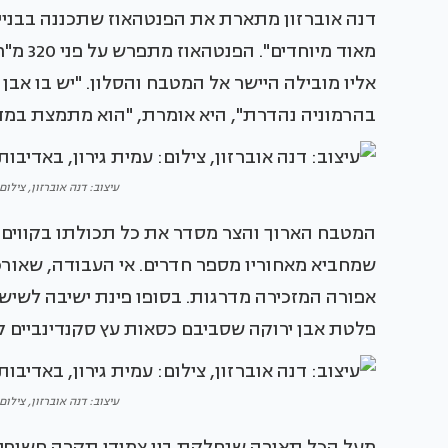
דנה אוברזון מתארת את הפנטהאוז שתכננה בבניין
אליו מובילה היישר אל המטבח והסלון. "יש בו אבן
בהרמוניה נהדרת", היא אומרת, "הוא מתמצת במדו
עיצוב: דנה אוברזון, צילום: עמי
המטבח הארוך והצר מסדר את כל תכולתו בקווים מקבי
שמחביא מאחוריו מספר חדרים. אי העבודה, שאורכ
אפורה המזכירה מדרגות. בסופו פינת ישיבה לשישה
פלטת אבן ירוקה שסביבם כסאות עץ סקנדינביים ק
עיצוב: דנה אוברזון, צילום: עמי
מעל הכל תאורה שנחלקת בין צמודי תקרה חשופים 