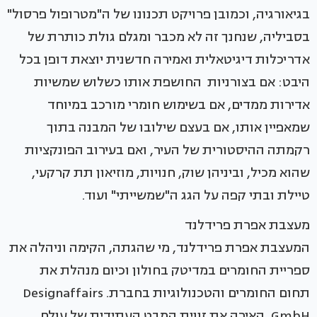
בגיאורגיה, וכמובן פרויקט תכנונו של ה"מטרופול פרסול"
בסביליה, שנחנך זה לא מכבר ומגלם גולת כותרת של
אדריכלות דיגיטאלית ואמירה חדשנית יוצאת דופן בכל
היבט: אם בצורניות החושפת אותו כשלוש שמשיות
אדירות ממדים, אם בשימוש חומרי מורכב במיוחד
שמאפיין אותו, אם בעצם שילובו של המבנה בתוך
רקמתה ההיסטורית של העיר, ואם בעירוב הפונקציות
שהוא מכיל, וביניהן שוק, חנויות, מוזיאון תת קרקעי,
טיילת ובתי קפה על הגג ה"שמשייתי" ועוד.
מעצבת אפרת פרידלנד
המעצבת אפרת פרידלנד, מי שהגתה, הקימה וניהלה את
ספריית החומרים במדיטק בחולון וכיום מנהלת את
תחום החומרים והטכנולוגיות בחברת. Designaffairs
GmbH, האירה את זווית המבט העתידית של עולם