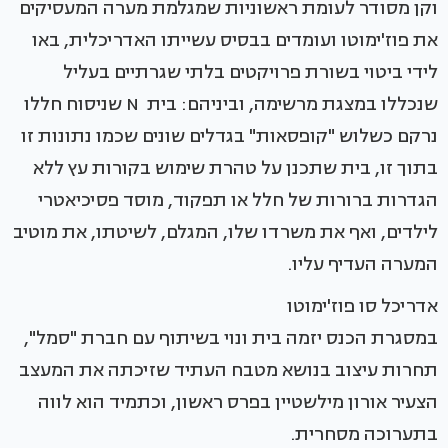
וקן מסודר לעומת ראשוניות שמגלמת מערה המעסיקים
את פוז'ימוטו ועומדים בבסיס עשייתו האדריכלית, באו
לידי ביטוי בשורת פרויקטים בלתי שגרתיים בעליל
שנכללו במצגת מרשימה, וביניהם: בית N שניסוח חללו
נרקם כשלוש "קופסאות" בגדלים שונים שכמו נתונות זו
בתוך זו, בית שתכנן על טהרת שימוש בקורות עץ ללא
הגדרות ברורות של חלל או תפקוד, מוסד פסיכיאטרי
לילדים, ואף את משרדו שלו, המגלם, לשיטתו, את מוטיב
המערה העדיף עליו.
אדריכל סו פוז'ימוטו
במסגרת הכנס יזמה בית ונוי בשיתוף עם חברת "סמל",
תחרות עיצוב בנושא מטבח העתיד שזיכתה את המעצב
הצעיר אורון מילשטיין בפרס ראשון, וכתמיד הוא לווה
בתערוכה מסחרית.