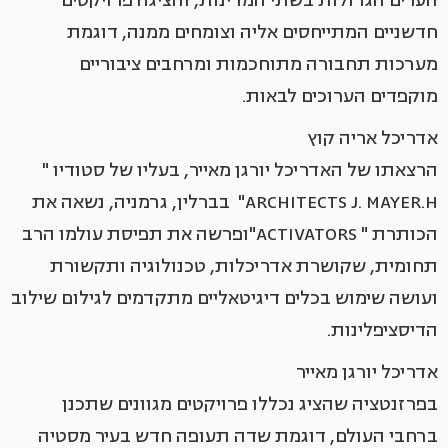
הערים הגדולות בשתי המדינות, והציגה פרויקטים
חדשניים המתייחסים אליה וצומחים ממנה, דוגמת
מערכות תחבורה מתוחכמות ומרחבים ציבוריים
מוקפדים הערוכים לבאות.
אדריכל אריה קוץ
הרצאתו של האדריכל יורגן מאייר, בעליו של סטודיו "
ARCHITECTS J. MAYER.H" בברלין, גרמניה, נשאה את
הכותרת " ACTIVATORS"ופרשה את תפיסת עולמו הרב
תחומית, שקושרת אדריכלות, טכנולוגיה ותקשורת
ועושה שימוש בכלים דיגיטאליים מתקדמים לגילום שילוב
הדיסציפלינות.
אדריכל יורגן מאייר
בפרזנטציה שהציג נכללו פרויקטים מגוונים שתכנן
ברחבי העולם, דוגמת שדה תעופה חדש בעיר מסטיה