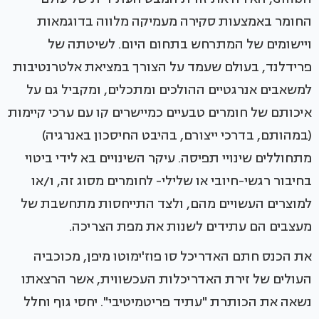
החומר באמצעות סקירה מעמיקה מלווה בדוגמאות
ויישומים של המתרחש בתחום היום. לשיטתה של
פרידלנד, בעולם שעמד על הצורך במציאת אלטרנטיבות
למשאבים אנרגטיים ההולכים ומתכלים, ומקביל גם על
איכותם של חומרים טבעיים כמיישרים קו עם ערכי קיימות
(במהותם, בדרכי ייצורם, בהיבט החיסכון באנרגיה)
מתחוללים שינויי תפיסה. עיקר השינויים בא לידי ביטוי
בחיבור רגשי-חיובי או שלילי- לחומרים מסוג זה, ו/או
למוצרים העשויים מהם, ולצד התייחסות מתחשבת של
מעצבים הם עתידים לשנות את מפת הצריכה.
את הכנס חתם האדריכל סו פוז'ימוטו מיפן, מכוכביה
העולים של זירת האדריכלות העכשווית, אשר הרצאתו
נשאה את הכותרת "עתיד פריטמיטיבי". יחסי גוף וחלל