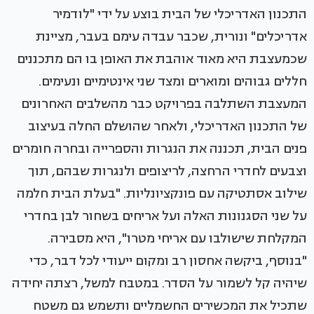
התכנון האדריכלי של הבית בוצע על ידי "לודמיר
אדריכלים" ונורית, שכבר עבדה עימם בעבר, מציינת
שכמעצבת היא מאוד אוהבת את האופן בו הם מתכננים
חללים גבוהים ומוארים ומצד שני אינטימיים ונעימים.
המעצבת השתלבה בפרויקט כבר מהשלבים האחרונים
של התכנון האדריכלי, ולאחר שהושלם החלה בעיצוב
פנים הבית, תכננה את הנגרות והספרייה ובחרה חומרים
וצבעים לחדרי הרחצה, לריצופים ולנגרות שבהם, תוך
שילוב אסתטיקה עם פונקציונליות. "בעלת הבית חלמה
על שני הסגנונות האלה ועל אריחים בשחור לבן בחדרי
המקלחת שישולבו עם אריחי מטרו", היא מסבירה.
"בנוסף, ביקשה אחסון רב ומקום ייעודי לכל דבר, כדי
שיהיה קל לשמור על הסדר. במטבח למשל, רצתה יחידה
שתכיל את המכשירים החשמליים ותשמש גם משטח