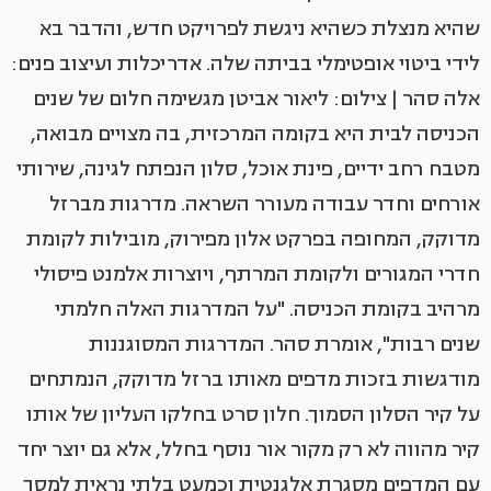
שהיא מנצלת כשהיא ניגשת לפרויקט חדש, והדבר בא
לידי ביטוי אופטימלי בביתה שלה. אדריכלות ועיצוב פנים:
אלה סהר | צילום: ליאור אביטן מגשימה חלום של שנים
הכניסה לבית היא בקומה המרכזית, בה מצויים מבואה,
מטבח רחב ידיים, פינת אוכל, סלון הנפתח לגינה, שירותי
אורחים וחדר עבודה מעורר השראה. מדרגות מברזל
מדוקק, המחופה בפרקט אלון מפירוק, מובילות לקומת
חדרי המגורים ולקומת המרתף, ויוצרות אלמנט פיסולי
מרהיב בקומת הכניסה. "על המדרגות האלה חלמתי
שנים רבות", אומרת סהר. המדרגות המסוגננות
מודגשות בזכות מדפים מאותו ברזל מדוקק, הנמתחים
על קיר הסלון הסמוך. חלון סרט בחלקו העליון של אותו
קיר מהווה לא רק מקור אור נוסף בחלל, אלא גם יוצר יחד
עם המדפים מסגרת אלגנטית וכמעט בלתי נראית למסך