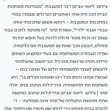
צילום: ליאור אביטן דבר המעצבת: "מבחינות מסוימות
הבית הזה היה אחד האתגרים הגדולים שעמדו בפניי
כמתכננת וכמעצבת – דווקא משום שתכננתי אותו
עבורי ועבור ילדיי", אומרת סהר. "זה מאתגר לתכנן עבור
עצמך וזו זכות מאוד גדולה להיות בעל חופש יצירתי
מוחלט, הנובע מכך שאת גם המעצבת וגם הלקוחה.
אפילו העבודה המשותפת עם בעלי המקצוע השונים
הייתה חוויה מרגשת מהרגיל. הכי חשוב שהצלחתי
להגשים לעצמי ולמשפחתי חלום של שנים רבות –
ועכשיו אנחנו נהנים מכל רגע שאנחנו מבלים בו", היא
משתפת את תחושותיה. אדריכלות ועיצוב פנים: אלה
סהר | צילום: ליאור אביטן אדריכלות ועיצוב כמקשה
אחת תחושת ההצלחה של סהר אינה מפתיעה – די
להביט בבית מבחוץ כדי להתרשם מיופיו ומן הייחוד שלו.