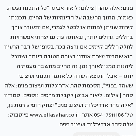
פנים: אלה סהר | צילום: ליאור אביטן "כל התכנון נעשה,
כאמור, מתוך מחשבה על הדינמיות של החיים. תכננתי
קירות שניתן לפתוח או לבטל לגמרי, אם יתעורר צורך
בחללים גדולים יותר, ובאותה עת גם יצרתי אפשרויות
לחלק חללים קיימים אם נרצה בכך. בסופו של דבר הרעיון
הוא שהבית ישרת אותנו בצורה הטובה ביותר ושנוכל
ליהנות ממנו לאורך זמן. זה מחייב מחשבה מעמיקה
יותר– אבל התוצאה שווה כל אתגר תכנוני ועיצובי
שעמד בפניי", מסכמת סהר. אדריכלות ועיצוב פנים: אלה
סהר | צילום: ליאור אביטן לקבלת פרטים נוספים: סטודיו
"אלה סהר אדריכלות ועיצוב פנים" יצחק חופי 5 רמת גן,
טל' 054-7511186 אתר: www.ellasahar.co.il פייסבוק:
אלה סהר אדריכלות ועיצוב פנים