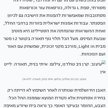
טפט בגוון פשתן עם מרקם הדומה לבד, שטיח זיגלר
מסורתי, ספת L גדולה, כורסאות עור וכורסאות
מסתובבות שמאפשרות להפנות את הישיבה גם לכיוון
הפסנתר. עבודות אמנות ישראלית פזורות ברחבי החלל,
ואחת ההשראות שהנחתה את הסטיילינג היא מוטיב
שבעת המינים. מעל הכל תלוי גוף תאורה בקוטר 1.2 מטר
מבית Light In, מורכב מקני זכוכית, שמשחק עם האור
ועם הנוכחות.
עיצוב: קרן ניב טולדנו, צילום: איתי בנית, תאורה: לייט אין
האבן הירושלמית שנותרה לאחר השיפוץ לא הייתה רק
בחירה אסתטית אלא נקודת המוצא שממנה החל הכל:
הצבע, החומר ובעיקר האופי. כך נראה בית שיודע מאיפה