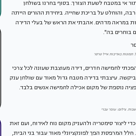
3 מטר שמשמש גם בתור אי במטבח לשעת הצורך. בסוף בחרנו בשולחן
בה, והוחלט על בריכת שחייה. ביחידת ההורים הייתה
נות במראה מדהים. אהבתי את הראש של בעלי הדירה
בוחרים בה".
 תמונות באדיבות אייל טרסר
פכתי לחמישה חדרים, דירה מעוצבת שעונה לכל צרכי
ביקשה. עיצבתי בדירה מטבח גדול מאוד עם שולחן ענק
בות. צילום: עופר עברי
י ליצור סימטריה ולהעניק מקום נוח לאירוח, ועם זאת
 חלל המרפסת הפך לפונקציונלי מאוד עבור בני הבית,