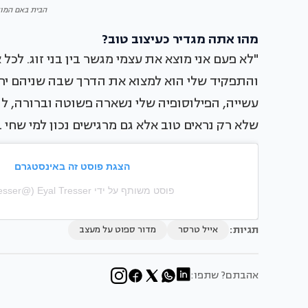
הבית באם המוש
מהו אתה מגדיר כעיצוב טוב?
"לא פעם אני מוצא את עצמי מגשר בין בני זוג. לכל 
והתפקיד שלי הוא למצוא את הדרך שבה שניהם ירג
עשייה, הפילוסופיה שלי נשארה פשוטה וברורה, ל
שלא רק נראים טוב אלא גם מרגישים נכון למי שחי 
הצגת פוסט זה באינסטגרם
פוסט משותף על ידי ‏‎Eyal Tresser‎‏ (@‏‎eyaltresser‎‏)
תגיות:
אייל טרסר
מדור ספוט על מעצב
אהבתם? שתפו: