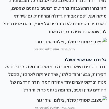
לצידו יחידת נגרות בעיצוב טטריס. מול כל הצבעוניות
הזו בחרו המעצבות ברהיטים רגועים בגוונים שקטים,
מוקה ועץ, וספה אפורה גדולה ומרווחת. גם שירותי
האורחים הסמוכים לא מוותרים על אופי, ובהם אריח כחול
לבן שמכסה רצפה ותקרה כאחד.
עיצוב: סטודיו טולה, צילום: עידן גור
כל חדר עם אופי משלו
חדר ההורים נשאר באווירה רומנטית ורגועה. קרניזים על
הקירות, צבעי ורוד סלמון, שידה ירוקה לאחסון, ספסל
נינוח ופרקט יוצרים יחד אווירה חמה. חדר הרחצה של
ההורים עדין ונעים, מחופה בגווני כחול וחרדל.
עיצוב: סטודיו טולה, צילום: עידן גור