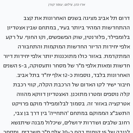
ארז כהן. צילום: עומר קורן
דרום תל אביב מציגה בשנים האחרונות את קצב
ההתחדשות המהיר ביותר בעיר, במתחם שבין אצטדיון
בלומפילד, פלורנטין, שוק הפשפשים, וקו החוף. על רקע
אלפי יחידות הדיור החדשות המוקמות והתחבורה
המתקדמת. באזור כולו מתוכננות יותר אלפי יחידות דיור
חדשות ומאות אלפי מ"ר של מסחר ותעסוקה, ב-5 השנים
האחרונות בלבד, נוספות כ-12 אלף יח"ד בתל אביב.
חיבור ישיר לקו האדום של הרכבת הקלה, קווי רכבת
קלה נוספים ומטרו מתוכנן. האצטדיון דווקא מהווה
אטרקציה באזור זה. בסמוך לבלומפילד מוקם פרויקט
התשב"צ הממוקם במתחם 'התחייה' בין דרך בן צבי,
רחוב שלבים ושדרות ירושלים, שיכלול מבנה שיתנשא
לגובה של 15 קומות בהם כ-20 אלף מ"ר משרדים, ומסחר