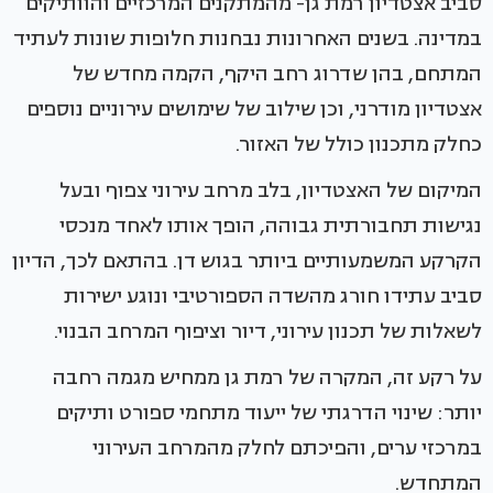
סביב אצטדיון רמת גן- מהמתקנים המרכזיים והוותיקים
במדינה. בשנים האחרונות נבחנות חלופות שונות לעתיד
המתחם, בהן שדרוג רחב היקף, הקמה מחדש של
אצטדיון מודרני, וכן שילוב של שימושים עירוניים נוספים
כחלק מתכנון כולל של האזור.
המיקום של האצטדיון, בלב מרחב עירוני צפוף ובעל
נגישות תחבורתית גבוהה, הופך אותו לאחד מנכסי
הקרקע המשמעותיים ביותר בגוש דן. בהתאם לכך, הדיון
סביב עתידו חורג מהשדה הספורטיבי ונוגע ישירות
לשאלות של תכנון עירוני, דיור וציפוף המרחב הבנוי.
על רקע זה, המקרה של רמת גן ממחיש מגמה רחבה
יותר: שינוי הדרגתי של ייעוד מתחמי ספורט ותיקים
במרכזי ערים, והפיכתם לחלק מהמרחב העירוני
המתחדש.