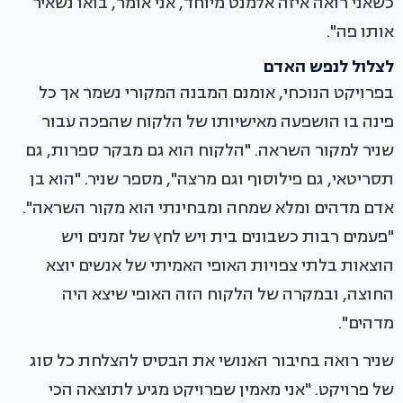
כשאני רואה איזה אלמנט מיוחד, אני אומר, בואו נשאיר
אותו פה".
לצלול לנפש האדם
בפרויקט הנוכחי, אומנם המבנה המקורי נשמר אך כל
פינה בו הושפעה מאישיותו של הלקוח שהפכה עבור
שניר למקור השראה. "הלקוח הוא גם מבקר ספרות, גם
תסריטאי, גם פילוסוף וגם מרצה", מספר שניר. "הוא בן
אדם מדהים ומלא שמחה ומבחינתי הוא מקור השראה".
"פעמים רבות כשבונים בית ויש לחץ של זמנים ויש
הוצאות בלתי צפויות האופי האמיתי של אנשים יוצא
החוצה, ובמקרה של הלקוח הזה האופי שיצא היה
מדהים".
שניר רואה בחיבור האנושי את הבסיס להצלחת כל סוג
של פרויקט. "אני מאמין שפרויקט מגיע לתוצאה הכי