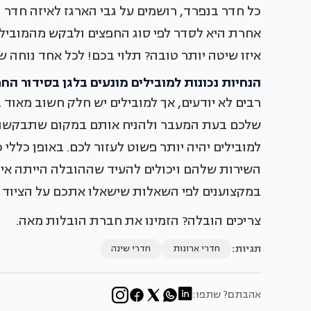
כל חדר בנפרד, רושמים על גבי הארגז לאיזה חדר ה
אחרת היא לסדר לפי סוג החפצים ולבקש מהמובילי
איזו שיטה יותר טובה? תלוי בכם! לכל אחד נוחה 
הנחיות נכונות למובילים מונעים בלגן בסידור הח
רבים לא יודעים, אך למובילים יש חלק חשוב מאוד
שלכם בעת המעבר ולהניח אותם במקום שתבקשו. ככ
למובילים יהיה יותר פשוט לעזור לכם. באופן כללי 
השירות שלהם ויכולים להעיד שההובלה הייתה אית
במקצוענים לפי השאלות שישאלו אתכם על הציוד ו
צריכים הובלה? הזמינו את
חברת הובלות מאה
.
תגיות:
חדרי ארונות
חדרי שינה
אהבתם? שתפו: