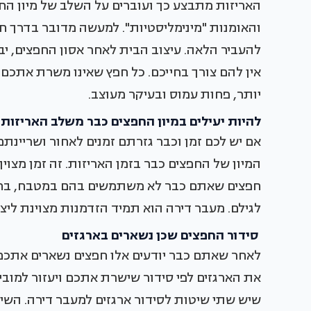
האריזות מתבצע כך ועוברים על השלב של מיון הח
והאומנות "מינימליסטיות". למעשה מדובר בדרך ח
להעביר הלאה. עיצוב הבית לאחר אסון החפצים, 
אין להם צורך בחייכם. כל חפץ שאינו משרת אתכם י
יותר, פחות עמוס ובעיקר מעוצב.
להיות יעילים במיון החפצים כבר משלב האריזות
אם יש לכם זמן וכבר גזרתם זמנים לאחור ושריינ
המיון של החפצים כבר בזמן האריזות. זה זמן מצו
חפצים שאתם כבר לא משתמשים בהם במטבח, בחד
לגילם. מעבר דירה הוא תמיד הזדמנות מצוינת ליצי
סידור החפצים שכן נשארים בארגזים
לאחר שאתם כבר יודעים אלו חפצים נשארים אתכם 
את הארגזים לפי סידור שישרת אתכם ויעזור למוביל
שיש שתי שיטות לסידור ארגזים למעבר דירה. השיט