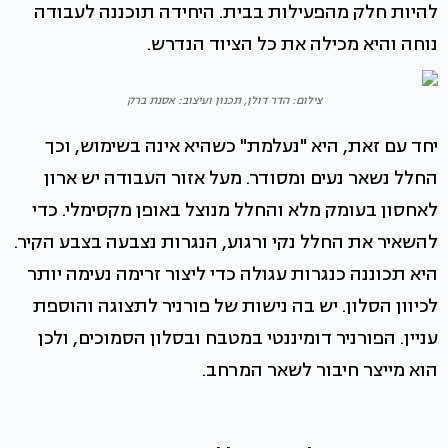
להיות חלק מהפעילות בבית. היחידה תוכננה לעבודה
נוחה והיא מכילה את כל הציוד הנדרש.
צילום: הדר דולן, תכנון ועיצוב: אסנת ברק
יחד עם זאת, היא "נעלמת" כשהיא אינה בשימוש, וכך
החלל נשאר נעים ומסודר. מעל אזור העבודה יש ארון
לאחסון בעומק מלא והחלל מנוצל באופן מקסימלי. כדי
להשאיר את החלל נקי ורגוע, הנגרות נצבעה בצבע הקיר.
היא תכוננה כנגרות עגולה כדי ליצור זרימה נעימה יותר
לכיוון הסלון. יש בה נישות של פורניר לתצוגה והוספת
עניין. הפורניר דומיננטי במטבח ובסלון הסמוכים, ולכן
הוא מייצר חיבור לשאר המרחב.