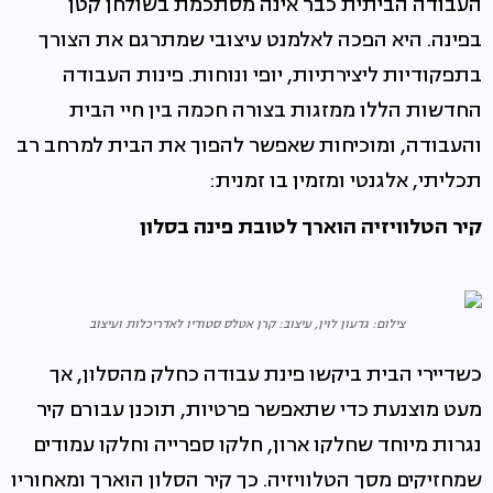
העבודה הביתית כבר אינה מסתכמת בשולחן קטן
בפינה. היא הפכה לאלמנט עיצובי שמתרגם את הצורך
בתפקודיות ליצירתיות, יופי ונוחות. פינות העבודה
החדשות הללו ממזגות בצורה חכמה בין חיי הבית
והעבודה, ומוכיחות שאפשר להפוך את הבית למרחב רב
תכליתי, אלגנטי ומזמין בו זמנית:
קיר הטלוויזיה הוארך לטובת פינה בסלון
צילום: גדעון לוין, עיצוב: קרן אטלס סטודיו לאדריכלות ועיצוב
כשדיירי הבית ביקשו פינת עבודה כחלק מהסלון, אך
מעט מוצנעת כדי שתאפשר פרטיות, תוכנן עבורם קיר
נגרות מיוחד שחלקו ארון, חלקו ספרייה וחלקו עמודים
שמחזיקים מסך הטלוויזיה. כך קיר הסלון הוארך ומאחוריו