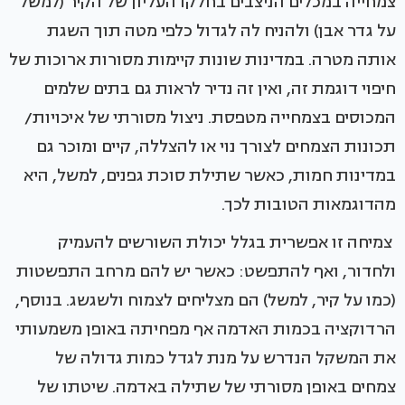
צמחייה במכלים הניצבים בחלקו העליון של הקיר (למשל
על גדר אבן) ולהניח לה לגדול כלפי מטה תוך השגת
אותה מטרה. במדינות שונות קיימות מסורות ארוכות של
חיפוי דוגמת זה, ואין זה נדיר לראות גם בתים שלמים
המכוסים בצמחייה מטפסת. ניצול מסורתי של איכויות/
תכונות הצמחים לצורך נוי או להצללה, קיים ומוכר גם
במדינות חמות, כאשר שתילת סוכת גפנים, למשל, היא
מהדוגמאות הטובות לכך.
צמיחה זו אפשרית בגלל יכולת השורשים להעמיק
ולחדור, ואף להתפשט: כאשר יש להם מרחב התפשטות
(כמו על קיר, למשל) הם מצליחים לצמוח ולשגשג. בנוסף,
הרדוקציה בכמות האדמה אף מפחיתה באופן משמעותי
את המשקל הנדרש על מנת לגדל כמות גדולה של
צמחים באופן מסורתי של שתילה באדמה. שיטתו של