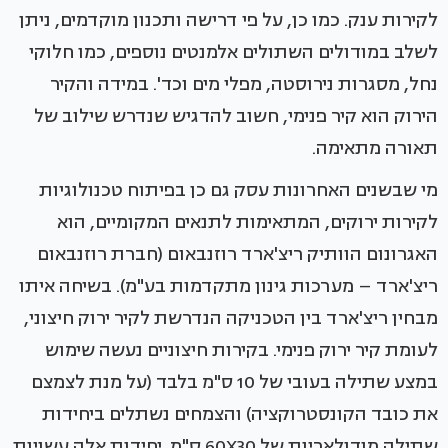
לקירות ענק. כמו כן, על פי דרישה ותכנון מוקדמים, ניתן
לשלב במודולים השתולים אלמנטים נוספים, כמו חלוקי
נחל, מסגרות נירוסטה, מפלי מים וכד'. במידה והקיר
הירוק הוא קיר פנימי, חשוב להדגיש שנדרש שילוב של
תאורה מתאימה.
מי שבשנים האחרונות עסק גם כן בפיתוח טכנולוגיות
לקירות ירוקים, המתאימות לתנאים המקומיים, הוא
האגרונום הוותיק ריצ'ארד רוזנבאום (חברת רוזנבאום
ריצ'ארד – מערכות גינון מתקדמות בע"מ). בשיחה איתו
מבחין ריצ'ארד בין הטכניקה הנדרשת לקיר ירוק חיצוני,
לעומת קיר ירוק פנימי. בקירות חיצוניים נעשה שימוש
במצע שתילה בעובי של 10 ס"מ בלבד (על מנת לצמצם
את כובד הקונסטרוקציה) והצמחים נשתלים ביחידות
שתילה מודולאריות של 60X30 ס"מ. יחידות אלה עשויות