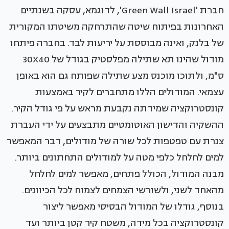
חברת 'Green Wall Israel', לדוגמא, עסקה בשנתיים
האחרונות בפיתוח שיטה שהתרחקה משיטתו המקורית
של בלנק, ואינה מבוססת על יריעות לבד. בחברה פיתחו
מודול שהינו תא שתילה מפלסטיק בגודל של 30X40
ס"מ, ולתוכו מוכנס מצע שתילה שפותח גם הוא באופן
עצמאי. המודולים הללו מתחברים לקיר באמצעות
קונסטרוקציה שמידתה נקבעת מראש על פי גודל הקיר.
ההשקיה והדישון האוטומטיים מתבצעים על ידי העברת
צנרת עם טפטפות לכל שורה של מודולים, דבר המאפשר
למים לחלחל כלפי מטה על למודולים התחתונים ביותר.
מבנה המודול, הכולל פתחים, מאפשר למים לחלחל
מהאחד לשני, ולשורשי הצמחים לצמוח לכל הכיוונים.
בנוסף, גודלו של המודול הבסיסי מאפשר ליצור
קונסטרוקציה בכל מידה, משטח קיר קטן ביותר ועד