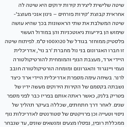
שיטה שלישית ליצירת קירות ירוקים היא שיטה לה
אחראית קבוצת 'קירות פורחים – גינון אנכי מעוצב'-
שיטה המשלבת את שתי הראשונות בכך שהיא עושה
שימוש הן ביריעות גיאוטכניות והן במודול העשוי
פלסטיק ממוחזר בגודל של 100X120 ס"מ. לפיתוח שיטה
זו חברו האגרונום בני נול מחברת 'רב נוי', אדריכלית
היידי ארד, מעצבת הנוף והמומחית להורטיקולטורה
נעמי ויינגרוד והאגרונום ומומחה הורטיקולטורה חובב
לרנר. בשיחה עימה מספרת אדריכלית היידי ארד כיצד
נשבתה בקסמם של הקירות הירוקים מעשה ידיו של
פטריק בלנק, כאשר ראתה אותם בפריז כבר לפני מספר
שנים. לאחר דרך חתחתים, שכללה בעיקר תהליך של
ניסוי וטעייה וכן פרויקטים של סטודנטים לאדריכלות נוף
ממכללת רופין, נפסלו מצעים ומנשאים שונים, עד שנבחר