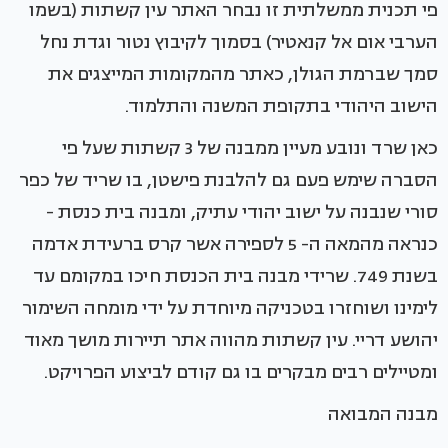
פי תכנית ממשלתית זו נבחר האתר עין קשתות (בשמו
הערבי אום אל קנאטיר) בסמוך לקיבוץ נטור וגדת נחל
סמך שברמת הגולן, כאתר מהמקומות המייצגים את
הישוב היהודי בתקופת המשנה והתלמוד.
כאן שרד ונובע מעיין ממבנה של 3 קשתות שעל פי
הסברה שימש פעם גם להלבנת פישטן, בו שריד של כפר
סורי שנבנה על ישוב יהודי עתיק, ומבנה בית כנסת -
כנראה מהמאה ה- 5 לספירה אשר קרס ברעידת אדמה
בשנת 749. שרידי מבנה בית הכנסת חיכו במקומם עד
לימינו ושוחזרו בטכניקה מיוחדת על ידי מומחה השימור
יהושע דריי. עין קשתות מהווה אתר תיירות מושך מאוד
ומטיילים רבים מבקרים בו גם קודם לביצוע הפרויקט.
מבנה המבואה