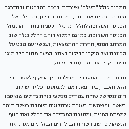
המבנה כולל "תעלה" שיורדים דרכה במדרגות ובהדרגה
מעלימה זמנית את הנוף, המרחב והכיוון, ומובילה אל
הכניסה השקופה לחלל המתגלה כטמון בתוך ההר. מול
הכניסה השקופה, כמו גם למלוא רוחב החלל נגלה שוב
המרחב הנופי, חוזרת ההתמצאות, ועכשיו עם מבט על
הכינרת ואל מוקדי הביקור באתר. הפעם מתוך חלל מוגן
חשוך וקריר או חמים (תלוי בעונה).
חזית המבנה המערבית משלבת בין השקוף לאטום, בין
הקל והכבד, בין הפאנוראמי לממוסגר. על ידי שילוב
דומיננטי של שורת עמודים מסלעי בזלת גדולים שנאספו
בשטח, ומשמשים בעזרת טכנולוגיה מיוחדת כשלד תומך
למפתח החזית, ומסגרת המגדירה את החלל ואת הנוף
הנשקף. כך שבין שורת הבולדרים הבזלתיים מסתרגת