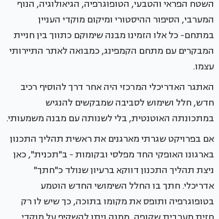
השטח הפראי והטבעי, הטופוגרפיה, הגיאולוגיה, הנוף
המערבי, הסיפור ההיסטורי ומיקום מוקדי העניין
במתחם- כל אלו הזמינו מבנה שימוקם כתווך בין חניית
המבקרים עם מתחם הקמפינג, כמבואה לאתר התיירותי
עצמו.
האתגר האדריכלי המרכזי היה אחר דרך להוסיף רכיב
חדש, חלל ושימוש לסביבה שמבקשים להנגיש
במתכונתה האוטנטית, בלי לשנותה עם מבנה משמעותי.
אם בפרויקט שגרתי מארגנים את ראשית תהליך התכנון
בארגונו האופקי החד מפלסי ובקומות - ב"תכנית", כאן
ניצת תהליך התכנון דווקא ברעיון שנולד כ"חתך"
אדריכלי. חתך בו החלל השימושי החדש הוטמע
בטופוגרפיה ותופס את מקומו בתוכה, כך שיש לו רק
חזית מערבית שקופה, ממנה ניתן להשקיף על מוקדי