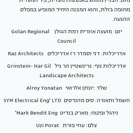
מוגן. הבניין מונגש באמצעות מעלית, פיר המעלית
מחופה בזלת, והוא המבנה היחיד המופיע במפלס
ההגעה.
יזם: מועצה אזורית רמת הגולן Golan Regional
Council
אדריכלות: דני וסמדר רז אדריכלים Raz Architects
אדריכלות נוף: גרינשטיין הר גיל Grinstein- Har Gil
Landscape Architects
שלד :יונתן אלרואי Alroy Yonatan
חשמל ותאורה: סים מהנדסים SYM Electrical Eng' LTD
ניהול ופקוח: מארק בנדיט Mark Bendit Eng'
צלם: עוזי פורת Uzi Porat