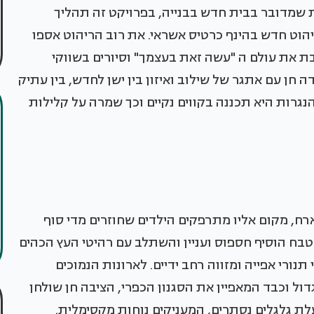
 שמדובר בבית חדש בבנייה, בפרויקט זה תהליך
יהוט חדש בהינף כרטיס אשראי. את רוב הריהוט אספו
 את עולם ה "עשה זאת בעצמך" וסיורים בשווקי
ן עם אתגר של שילוב ואיזון בין ישן לחדש, בין עתיק
הנגרות היא תכננה בקווים נקיים וכך שמרה על קלילות
ח, מקום אליו מתרפקים הילדים שחוזרים מדי סוף
בח הוסיף חספוס ועניין והשתלב עם רהיטי העץ הכהים
נורי אפייה ומזווה רחב ידיים. לארונות הנמוכים
ול וכבד המאפיין את הסגנון הכפרי, הציבה חן שולחן
ת גלגלים נסתרים, המעניקים נוחות מקסימלית.