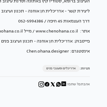
העיצוב ברומא, סטודיו קיץ באתונה וסדנת עיצוב 
ליצירת קשר - אדריכלית חן אוחנה - תכנון ועיצוב פ
דרך העצמאות 45 חיפה / 052-5994386
אתר: www.chenohana.co.il / מייל info@chenohana.co.il
פייסבוק: אדריכלית חן אוחנה - תכנון ועיצוב פנים
אינסטגרם: Chen.ohana.designer
תגיות:
אדריכלים ומעצבי פנים
אהבתם? שתפו: