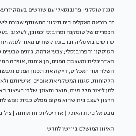
סגנון טוסקני- פרובנסאלי עם שורשים בעמק יזרעא
זה כנראה האקלים הים תיכוני המשותף שגורם לישר
הכפריים של טוסקנה ופרובנס וכמובן, לעיצוב. בעל
שורשים באיטליה ובו בזמן קשורים מאוד לעמק יזרע
הטוסקני והפרובנסלי; צבעי אדמה, גוונים טבעיים 
האדריכלית ומעצבת הפנים, חן אוחנה, אווירה חמי
השלד ועד האכלוס, דייקה את תכנון הפנים וגיב
הלקוחות, סגנון המשקף את אופיים ואישיותם ולא
לחן ליצור חלל נעים, מואר ומאוזן. שלבי העיצוב ה
הרצון לעצב בית שהוא מקום מפלט כבית נופש לחופ
מבט אל פינת האוכל | אדריכלית: חן אוחנה | צילו
האיזון המושלם בין ישן לחדש