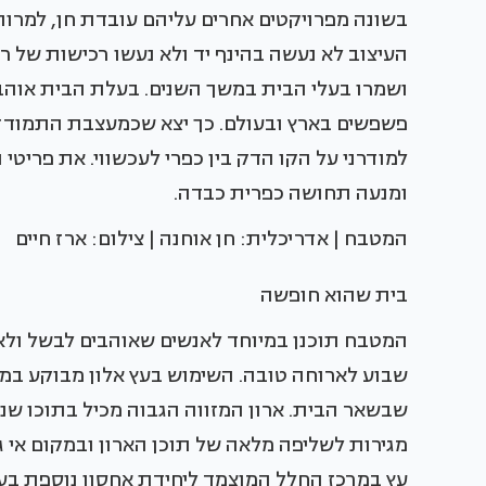
בשונה מפרויקטים אחרים עליהם עובדת חן, למרות
העיצוב לא נעשה בהינף יד ולא נעשו רכישות של ר
ושמרו בעלי הבית במשך השנים. בעלת הבית אוהבת
פשפשים בארץ ובעולם. כך יצא שכמעצבת התמודדה ח
למודרני על הקו הדק בין כפרי לעכשווי. את פריטי 
ומנעה תחושה כפרית כבדה.
המטבח | אדריכלית: חן אוחנה | צילום: ארז חיים
בית שהוא חופשה
המטבח תוכנן במיוחד לאנשים שאוהבים לבשל ולאר
שבוע לארוחה טובה. השימוש בעץ אלון מבוקע במט
שבשאר הבית. ארון המזווה הגבוה מכיל בתוכו שני ת
מגירות לשליפה מלאה של תוכן הארון ובמקום אי גד
עץ במרכז החלל המוצמד ליחידת אחסון נוספת בעל