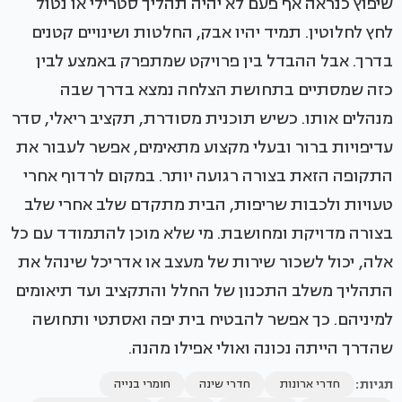
שיפוץ כנראה אף פעם לא יהיה תהליך סטרילי או נטול
לחץ לחלוטין. תמיד יהיו אבק, החלטות ושינויים קטנים
בדרך. אבל ההבדל בין פרויקט שמתפרק באמצע לבין
כזה שמסתיים בתחושת הצלחה נמצא בדרך שבה
מנהלים אותו. כשיש תוכנית מסודרת, תקציב ריאלי, סדר
עדיפויות ברור ובעלי מקצוע מתאימים, אפשר לעבור את
התקופה הזאת בצורה רגועה יותר. במקום לרדוף אחרי
טעויות ולכבות שריפות, הבית מתקדם שלב אחרי שלב
בצורה מדויקת ומחושבת. מי שלא מוכן להתמודד עם כל
אלה, יכול לשכור שירות של מעצב או אדריכל שינהל את
התהליך משלב התכנון של החלל והתקציב ועד תיאומים
למיניהם. כך אפשר להבטיח בית יפה ואסתטי ותחושה
שהדרך הייתה נכונה ואולי אפילו מהנה.
תגיות:
חדרי ארונות
חדרי שינה
חומרי בנייה