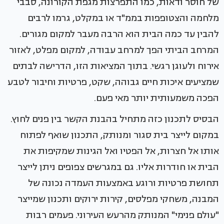
של חוסר ודאות, כמו התפרצות מגפת הקורונה, סבבי
מלחמה והצטופפות בממ"ד או במקלט, גרמו לרבים
להבין עד כמה הבית הוא הרבה מעבר למקום מגורים.
המרחב הביתי הפך למרחב עבודה, למקום מפלט, לאזור
אירוח ולעוגן רגשי. בתוך המציאות הזו, הדרישה לבתים
שמציעים איכות חיים גבוהה, שקט, פרטיות וחיבור לטבע
הפכה משמעותית יותר מאי פעם.
הבסיס לתכנון כזה מתחיל בהבנת הקשר בין פנים לחוץ.
במקום לייצר בית סגור ומנותק, התכנון שואף לפתוח
אותו אל חצרות, אל הפטיו ואל הגינות שמקיפות את
הבית או חודרות אליו. גם במגרשים צפופים ניתן לייצר
תחושת פרטיות ורוגע באמצעות העמדה נכונה של
המבנה, משחקי מפלסים, קירות ירוקים ותכנון שמייצר
"עולם פנימי" המנותק מהרעש העירוני. פעמים רבות