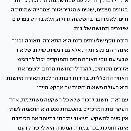
את חייו בתוך החלל עם ספה שממוקמת נכון, כריות
בגוונים נעימים, שטיח שמגדיר אזור וצמחייה שמוסיפה
חיים. לא מדובר בהשקעה גדולה, אלא בדיוק בפרטים
שיוצרים תחושה של בית.
היבט נוסף שלעיתים נזנח הוא התאורה. תאורה נכונה
אינה רק פונקציונלית אלא גם רגשית. שילוב של אור
טבעי עם גופי תאורה חמים וממוקדים יכול להדגיש
אזורים מסוימים, להגדיל תחושת מרחב ולשפר את
האווירה הכללית. בדירות רבות החלפת תאורה מיושנת
היא פעולה פשוטה יחסית עם אפקט מיידי.
עם זאת, חשוב לזכור שלא כל השקעה משתלמת. אחד
העקרונות המרכזיים בהשבחת נכס הוא התאמה לשוק.
אין טעם להשקיע בעיצוב יוקרתי במיוחד אם הסביבה
אינה תומכת בכך במחיר. המטרה היא ליישר קו עם