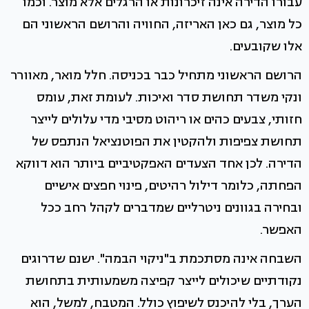
עבורו הדירה אינה זיכרונות או הרגלים אלא מוצר. וכמו
כל מוצר, גם כאן האריזה, החוויה והרושם הראשוני הם
אלו שקובעים.
הרושם הראשוני מתחיל כבר בכניסה. חלל מואר, מאוורר
ונקי משדר תחושת סדר ואיכות. לעומת זאת, עומס
חזותי, צבעים כהים או ריהוט מסיבי מדי עלולים לייצר
תחושת צפיפות ולהקטין את הפוטנציאל הנתפס של
הדירה. לכן אחד הצעדים האפקטיביים ביותר הוא דווקא
הפחתה, כלומר דילול רהיטים, פינוי חפצים אישיים
ובחירה בגוונים ניטרליים שמדברים לקהל רחב ככל
האפשר.
השבחה אינה מסתכמת ב"ניקוי הבמה". ישנם שדרוגים
נקודתיים שיכולים לייצר קפיצה משמעותית בתחושת
הערך, בלי להיכנס לשיפוץ כולל. המטבח, למשל, הוא