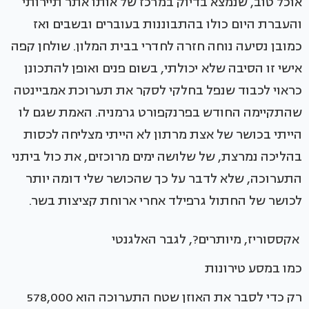
אוכל טוב, שנמצא בדיוק במרכז של אותו אתר תיירותי
והעברת היום כולו בהתבוננות בעוברים ובשבים ואז
כמובן נסיעה נוחה חזרה לחדרי בבית המלון. שולחן קפה
אישי זו הסיבה שלא יכולתי, בשום פנים ואופן להתכונן
כראוי לכבוד שנפל בחלקי לסקר את תערוכת אמביינטה
שהתקיימה החודש בפרנקפורט גרמניה. האמת שגם לו
הייתי בכושר של אצת מרתון לא הייתי מצליחה לכסות
בהליכה נמרצת, של שלושה ימים מרוכזים, את כול ביתני
התערוכה, שלא לדבר על כך שהכושר שלי דומה יותר
לכושר של החתול גרפילד אחרי ארוחת קציצות בשר.
אקססוריז, מיותרים?, לגבר האלגנטי
כמו במסע טירונות
רק כדי לסבר את האוזן שטח התערוכה הוא 578,000