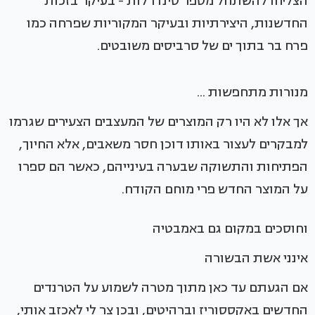
הצליחו להשתחל מספר סינדרלות - בעיקר בזכות
החדשנות, היצירתיות ובעיקר המקוריות שפרחה כמו
פרח בר בתוך ים של סרביסים משובטים.
מנורות מתחפשות ...
אך אלו לא היו רק המוצרים של המעצבים הצעירים שגרמו
למבקרים לעצור באותו דוכן חסר משאבים, אלא החיוך,
הפתיחות והתשוקה שבערה בעינייהם, כאשר הם ספרו
על המוצר החדש פרי מוחם הקודח.
וחוסכים במקום גם באמבטיה
אינני אשת הבשורה
אם הגעתם עד כאן מתוך מטרה לשמוע על הטרנדים
החדשים באקססוריז וברהיטים, ובכן צר לי לאכזב אותי,