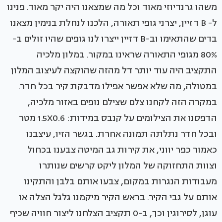
משהו גרנדיוזי מאוד וכל מה שמצאנו היה יקר מאוד. פנינו
ל- B דזיין, יצרני גופי תאורה, הלכנו לנחלת בנימין מצאנו
בדים שהתאימו וב-B דזיין ייצרו לנו גופים שהיו זולים ב-
80% מגופי התאורה שראינו במקור. במלון מלכיה
התקציב היה עוד יותר דל מהזה שהוקצה לעיצוב המלון
במטולה, מה שלא אפשר אפילו מדבקת קיר בכל חדר.
במקרה הזה לקחנו צלם שצילם נופים באזור מלכיה,
הדפסנו את הצילומים על קנבס במידות: 1.5X0.6 מטר
ובכל חדר נתלתה תמונה אחרת. בגשר הזיו, עיצבנו
כאמור כפר יווני, את קירות גב המיטה צבענו בכחול
וצוות התחזוקה של המלון ליקט קרשים שנותרו
מעבודות הנגרות במקום, צבעו אותם בלבן והתקינו
אותם על גבי הקיר. בראש הקיר מיקמנו גלגל הצלה או
עוגן, לסירוגין וכך, ב-0 תקציב הצלחנו ליצור חוויה שכיף