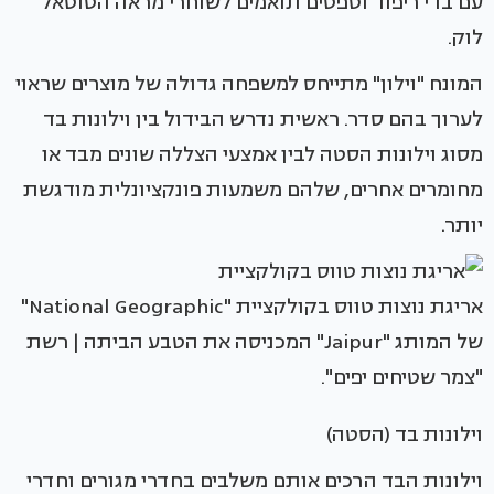
עם בדי ריפוד וטפטים תואמים לשוחרי מראה הטוטאל
לוק.
המונח "וילון" מתייחס למשפחה גדולה של מוצרים שראוי
לערוך בהם סדר. ראשית נדרש הבידול בין וילונות בד
מסוג וילונות הסטה לבין אמצעי הצללה שונים מבד או
מחומרים אחרים, שלהם משמעות פונקציונלית מודגשת
יותר.
אריגת נוצות טווס בקולקציית "National Geographic"
של המותג "Jaipur" המכניסה את הטבע הביתה | רשת
"צמר שטיחים יפים".
וילונות בד (הסטה)
וילונות הבד הרכים אותם משלבים בחדרי מגורים וחדרי