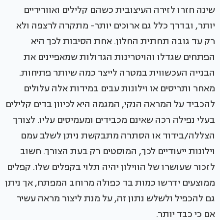
שינה חזרו לזירה העיצובית כשהם קלילים ואווריריים
יותר, ובדרך כלל גם ארוכים יותר- מתקרה לרצפה ולא
רק עד גובה תחתית החלון. אחת הסיבות לכך היא
הפתחים שגדלו והויטרינות הגדולות שמאפיינים את
הבנייה העכשווית במטרה לייצר כמה שיותר פתיחות.
מאחר ותריסים או וילונות עבים במידות אלה עלולים
להכביד על המראה הנקי, המגמה היא לכיוון בדים קלילים
בעלי נפילה רכה שאינם מכבידים ומעמיסים עליו. לצורך
הצללה/בידוד או הסתרה מתבקשת ניתן לשלב עמם
וילונות ייעודיים לכך, המוסטים רק בעת הצורך. חשוב
לזכור שעושרו של הווילון יהיה תלוי בקפלים שלו. קפלים
ממוצעים ידרשו כמות בד כפולה מרוחב המפתח, אך ניתן
גם להכפיל ולשלש נתון זה, על מנת ליצור מראה עשיר
אם כי כבד יותר.