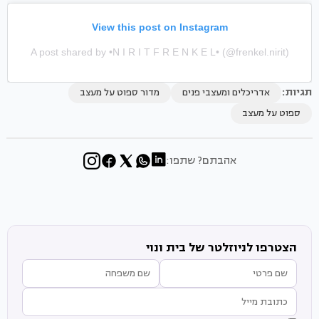
View this post on Instagram
A post shared by •N I R I T F R E N K E L• (@frenkel.nirit)
תגיות:
אדריכלים ומעצבי פנים
מדור ספוט על מעצב
ספוט על מעצב
אהבתם? שתפו:
הצטרפו לניוזלטר של בית ונוי