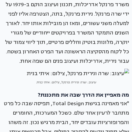
משרד פרנקל אדריכלות, תכנון ועיצוב הוקם ב-1979 על
ידי שרה פרנקל. נירית פרנקל, בתה, הצטרפה אליו לפני
למעלה משני עשורים, ומאז הן מובילות אותו יחד. לאורך
השנים התמקד המשרד בפרויקטים ייחודיים של מגורי
יוקרה, מלונות בוטיק וחללים פרטיים, תוך ליווי צמוד של
כל לקוח מהסקיצה הראשונה ועד הפרט האחרון בשטח.
עבור נירית, אדריכלות ועיצוב פנים הם שפה אחת.
עיצוב: שרה ונירית פרנקל, צילום: איתי בנית
מה מאפיין את הדרך שבה את מתכננת?
"אני מאמינה בגישת Total Design, תפיסה שבה כל פרט
מתחבר לרעיון אחד שלם. כשכל המערכות, החומרים
והפרופורציות עובדים יחד, הבית מרגיש נכון. זה משהו
שלא תמיד יודעים להסביר במילים, אבל מרגישים אותו